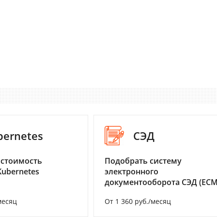
bernetes
СЭД
 стоимость
Подобрать систему
Kubernetes
электронного
документооборота СЭД (ECM
месяц
От 1 360 руб./месяц