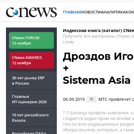
ГЛАВНАЯ
НОВОСТИ
АНАЛИТИКА
КО
Индексная книга (каталог) CNe
Получите все материалы CNews 
CNews FORUM
слову
12 ноября
Дроздов Иго
CNews AWARDS
12 ноября
+
Sistema Asia
30 лет рынку ERP
в России
Главные
06.09.2019
МТС привлечет с
ИТ-сценарии
2026
* Страница-профиль компании, сис
10 лет российского
создается редактором на основе
бэкапа
тексты всех редакционных раздел
обзоры рынков, интервью, а такж
Российские ПАКи