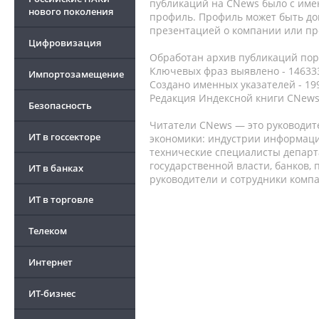
публикаций на CNews было с име
нового поколения
профиль. Профиль может быть до
презентацией о компании или про
Цифровизация
Обработан архив публикаций порт
Ключевых фраз выявлено - 146333
Импортозамещение
Создано именных указателей - 19
Редакция Индексной книги CNews
Безопасность
Читатели CNews — это руководит
ИТ в госсекторе
экономики: индустрии информаци
технические специалисты депар
государственной власти, банков,
ИТ в банках
руководители и сотрудники комп
ИТ в торговле
Телеком
Интернет
ИТ-бизнес