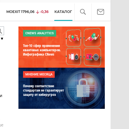
MOEXIT
1796,06
-0,36
КАТАЛОГ
CNEWS ANALYTICS
▼
Топ-10 сфер применения
квантовых компьютеров.
Инфографика CNews
МНЕНИЕ МЕСЯЦА
Почему соответствие
стандартам не гарантирует
ии
защиту от киберугроз
е
ше