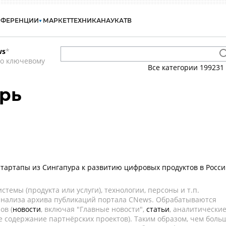
НФЕРЕНЦИИ
МАРКЕТ
ТЕХНИКА
НАУКА
ТВ
ws
*
по ключевому
Все категории
199231
рь
тартапы из Сингапура к развитию цифровых продуктов в Росс
темы (продукта или услуги), технологии, персоны и т.п.
 анализа архива публикаций портала CNews. Обрабатываются
ов (
новости
, включая "Главные новости",
статьи
, аналитически
е содержание партнёрских проектов). Таким образом, чем боль