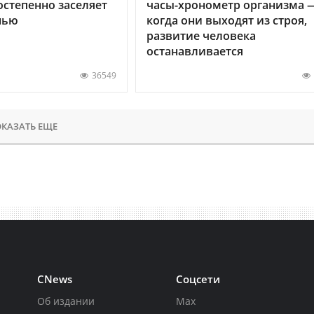
остепенно заселяет
часы-хронометр организма 
нью
когда они выходят из строя,
развитие человека
останавливается
36549
КАЗАТЬ ЕЩЕ
CNews
Соцсети
Об издании
Max