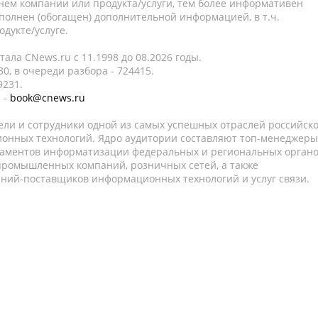
нем компании или продукта/услуги, тем более информативен
полнен (обогащен) дополнительной информацией, в т.ч.
дукте/услуге.
ала CNews.ru c 11.1998 до 08.2026 годы.
0, в очереди разбора - 724415.
9231.
 -
book@cnews.ru
ели и сотрудники одной из самых успешных отраслей российск
онных технологий. Ядро аудитории составляют топ-менеджеры
таментов информатизации федеральных и региональных орган
 промышленных компаний, розничных сетей, а также
аний-поставщиков информационных технологий и услуг связи.