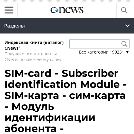
Разделы
Индексная книга (каталог)
CNews
*
Все категории
199231
▼
Получите все материалы
CNews по ключевому слову
SIM-card - Subscriber
Identification Module -
SIM-карта - сим-карта
- Модуль
идентификации
абонента -