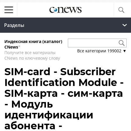
Разделы
Индексная книга (каталог)
CNews
*
Все категории
199002
▼
Получите все материалы
CNews по ключевому слову
SIM-card - Subscriber
Identification Module -
SIM-карта - сим-карта
- Модуль
идентификации
абонента -