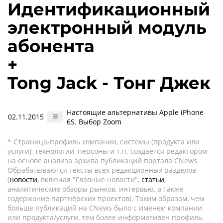
Идентификационный
электронный модуль
абонента
+
Tong Jack - Тонг Джек
Настоящие альтернативы Apple iPhone
02.11.2015
6S. Выбор Zoom
* Страница-профиль компании, системы (продукта или
услуги), технологии, персоны и т.п. создается редактором
на основе анализа архива публикаций портала CNews.
Обрабатываются тексты всех редакционных разделов
(
новости
, включая "Главные новости",
статьи
,
аналитические обзоры рынков, интервью, а также
содержание партнёрских проектов). Таким образом, чем
больше публикаций на CNews было с именем компании
или продукта/услуги, тем более информативен профиль.