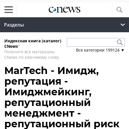
Разделы
Индексная книга (каталог)
CNews
*
Все категории
199124
▼
Получите все материалы
CNews по ключевому слову
MarTech - Имидж,
репутация -
Имиджмейкинг,
репутационный
менеджмент -
репутационный риск