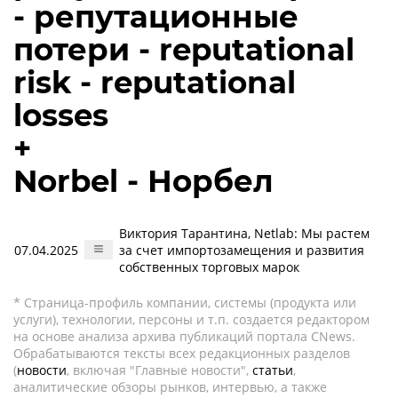
- репутационные
потери - reputational
risk - reputational
losses
+
Norbel - Норбел
Виктория Тарантина, Netlab: Мы растем
07.04.2025
за счет импортозамещения и развития
собственных торговых марок
* Страница-профиль компании, системы (продукта или
услуги), технологии, персоны и т.п. создается редактором
на основе анализа архива публикаций портала CNews.
Обрабатываются тексты всех редакционных разделов
(
новости
, включая "Главные новости",
статьи
,
аналитические обзоры рынков, интервью, а также