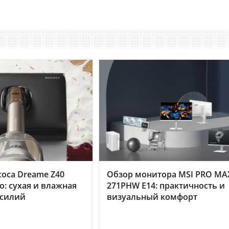
оса Dreame Z40
Обзор монитора MSI PRO MA
o: сухая и влажная
271PHW E14: практичность и
усилий
визуальный комфорт