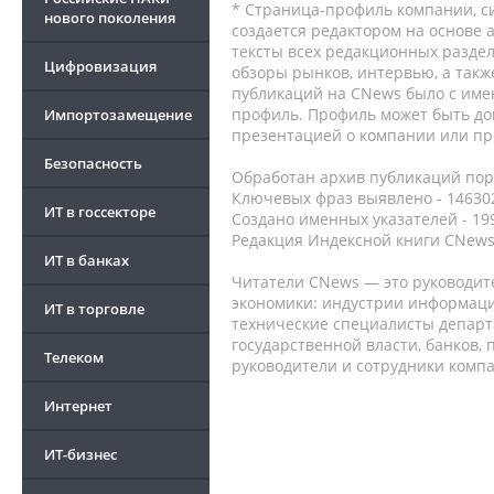
* Страница-профиль компании, сис
нового поколения
создается редактором на основе
тексты всех редакционных раздел
Цифровизация
обзоры рынков, интервью, а такж
публикаций на CNews было с име
профиль. Профиль может быть до
Импортозамещение
презентацией о компании или про
Безопасность
Обработан архив публикаций порт
Ключевых фраз выявлено - 146302
ИТ в госсекторе
Создано именных указателей - 19
Редакция Индексной книги CNews
ИТ в банках
Читатели CNews — это руководит
экономики: индустрии информаци
ИТ в торговле
технические специалисты депар
государственной власти, банков,
Телеком
руководители и сотрудники комп
Интернет
ИТ-бизнес