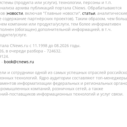
темы (продукта или услуги), технологии, персоны и т.п.
 анализа архива публикаций портала CNews. Обрабатываются
ов (
новости
, включая "Главные новости",
статьи
, аналитически
е содержание партнёрских проектов). Таким образом, чем боль
нем компании или продукта/услуги, тем более информативен
полнен (обогащен) дополнительной информацией, в т.ч.
дукте/услуге.
ала CNews.ru c 11.1998 до 08.2026 годы.
6, в очереди разбора - 724632.
9124.
 -
book@cnews.ru
ели и сотрудники одной из самых успешных отраслей российск
онных технологий. Ядро аудитории составляют топ-менеджеры
таментов информатизации федеральных и региональных орган
 промышленных компаний, розничных сетей, а также
аний-поставщиков информационных технологий и услуг связи.