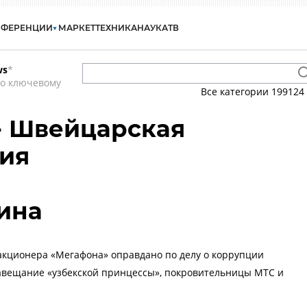
НФЕРЕНЦИИ
МАРКЕТ
ТЕХНИКА
НАУКА
ТВ
ws
*
по ключевому
Все категории
199124
- Швейцарская
ия
ина
-акционера «Мегафона» оправдано по делу о коррупции
авещание «узбекской принцессы», покровительницы МТС и