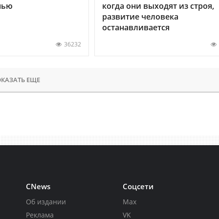
нью
когда они выходят из строя,
развитие человека
останавливается
36232
КАЗАТЬ ЕЩЕ
CNews
Соцсети
Об издании
Max
Реклама
VK