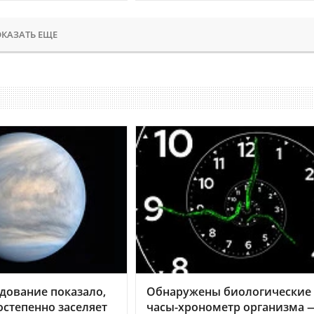
КАЗАТЬ ЕЩЕ
дование показало,
Обнаружены биологические
остепенно заселяет
часы-хронометр организма 