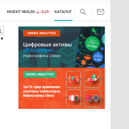
MOEXIT
1802,50
-0,23
КАТАЛОГ
CNEWS ANALYTICS
▼
Цифровые активы
«Росатома».
Инфографика CNews
CNEWS ANALYTICS
Топ-10 сфер применения
квантовых компьютеров.
Инфографика CNews