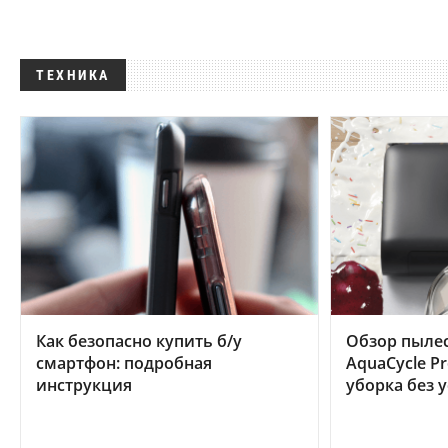
ТЕХНИКА
Как безопасно купить б/у
Обзор пылес
смартфон: подробная
AquaCycle Pr
инструкция
уборка без 