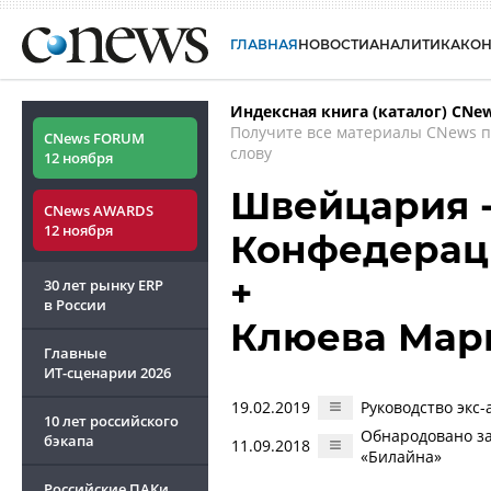
ГЛАВНАЯ
НОВОСТИ
АНАЛИТИКА
КО
Индексная книга (каталог) CNe
Получите все материалы CNews 
CNews FORUM
слову
12 ноября
Швейцария 
CNews AWARDS
12 ноября
Конфедерац
+
30 лет рынку ERP
в России
Клюева Мар
Главные
ИТ-сценарии
2026
19.02.2019
Руководство экс
10 лет российского
Обнародовано з
бэкапа
11.09.2018
«Билайна»
Российские ПАКи