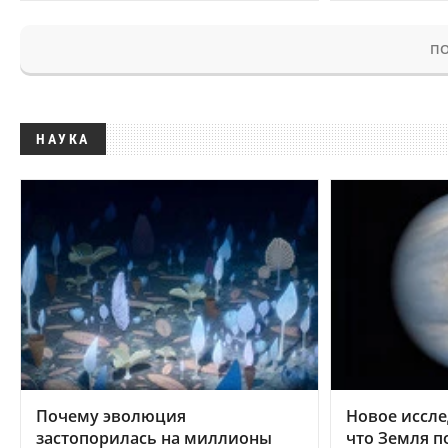
ПО
НАУКА
Почему эволюция
Новое иссле
застопорилась на миллионы
что Земля п