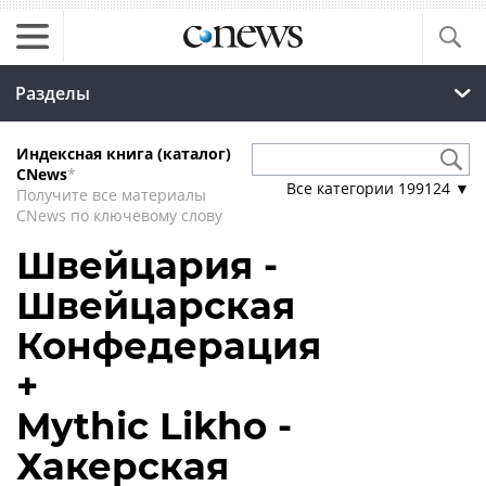
Разделы
Индексная книга (каталог)
CNews
*
Все категории
199124
▼
Получите все материалы
CNews по ключевому слову
Швейцария -
Швейцарская
Конфедерация
+
Mythic Likho -
Хакерская