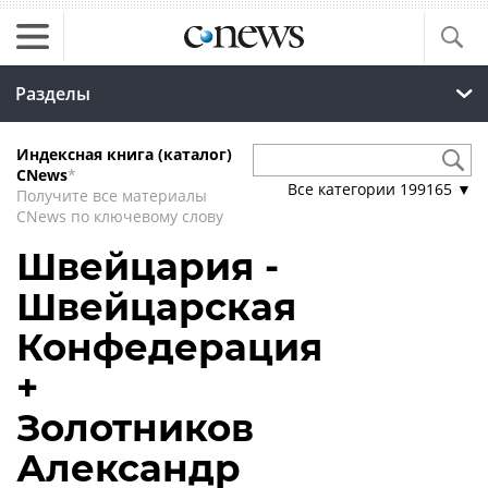
Разделы
Индексная книга (каталог)
CNews
*
Все категории
199165
▼
Получите все материалы
CNews по ключевому слову
Швейцария -
Швейцарская
Конфедерация
+
Золотников
Александр