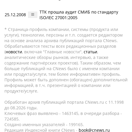
ТТК прошла аудит СМИБ по стандарту
25.12.2008
ISO/IEC 27001:2005
* Страница-профиль компании, системы (продукта или
услуги), технологии, персоны и т.п. создается редактором
на основе анализа архива публикаций портала CNews.
Обрабатываются тексты всех редакционных разделов
(
новости
, включая "Главные новости",
статьи
,
аналитические обзоры рынков, интервью, а также
содержание партнёрских проектов). Таким образом, чем
больше публикаций на CNews было с именем компании
или продукта/услуги, тем более информативен профиль.
Профиль может быть дополнен (обогащен) дополнительной
информацией, в т.ч. презентацией о компании или
продукте/услуге.
Обработан архив публикаций портала CNews.ru c 11.1998
до 08.2026 годы.
Ключевых фраз выявлено - 1463145, в очереди разбора -
724585.
Создано именных указателей - 199165.
Редакция Индексной книги CNews -
book@cnews.ru