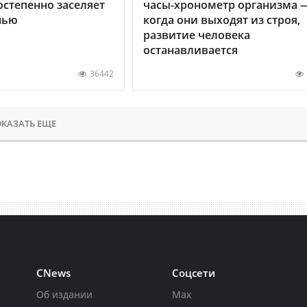
остепенно заселяет
часы-хронометр организма 
нью
когда они выходят из строя,
развитие человека
останавливается
36442
КАЗАТЬ ЕЩЕ
CNews
Соцсети
Об издании
Max