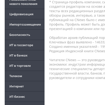
* Страница-профиль компании, сис
нового поколения
создается редактором на основе
тексты всех редакционных раздел
Цифровизация
обзоры рынков, интервью, а такж
публикаций на CNews было с име
профиль. Профиль может быть до
Импортозамещение
презентацией о компании или про
Безопасность
Обработан архив публикаций порт
Ключевых фраз выявлено - 146332
ИТ в госсекторе
Создано именных указателей - 19
Редакция Индексной книги CNews
ИТ в банках
Читатели CNews — это руководит
экономики: индустрии информаци
ИТ в торговле
технические специалисты депар
государственной власти, банков,
Телеком
руководители и сотрудники комп
Интернет
ИТ-бизнес