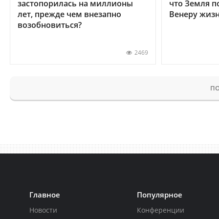
застопорилась на миллионы
что Земля п
лет, прежде чем внезапно
Венеру жиз
возобновиться?
2469
ПО
Главное
Популярное
Новости
Конференции