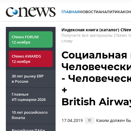
ГЛАВНАЯ
НОВОСТИ
АНАЛИТИКА
КО
Индексная книга (каталог) CNe
Получите все материалы CNews 
CNews FORUM
слову
12 ноября
Социальная 
CNews AWARDS
12 ноября
Человечески
- Человечес
30 лет рынку ERP
в России
+
Главные
British Airw
ИТ-сценарии
2026
10 лет российского
бэкапа
17.04.2019
Каким должен б
Российские ПАКи