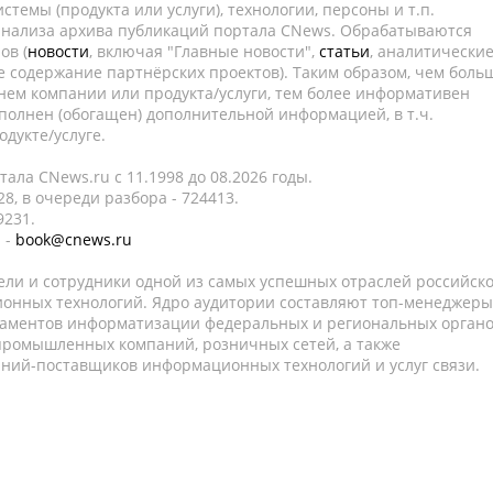
темы (продукта или услуги), технологии, персоны и т.п.
 анализа архива публикаций портала CNews. Обрабатываются
ов (
новости
, включая "Главные новости",
статьи
, аналитически
е содержание партнёрских проектов). Таким образом, чем боль
нем компании или продукта/услуги, тем более информативен
полнен (обогащен) дополнительной информацией, в т.ч.
дукте/услуге.
ала CNews.ru c 11.1998 до 08.2026 годы.
8, в очереди разбора - 724413.
9231.
 -
book@cnews.ru
ели и сотрудники одной из самых успешных отраслей российск
онных технологий. Ядро аудитории составляют топ-менеджеры
таментов информатизации федеральных и региональных орган
 промышленных компаний, розничных сетей, а также
аний-поставщиков информационных технологий и услуг связи.