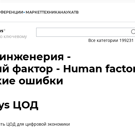
НФЕРЕНЦИИ
МАРКЕТ
ТЕХНИКА
НАУКА
ТВ
ws
*
по ключевому
Все категории
199231
инженерия -
й фактор - Human facto
кие ошибки
ays ЦОД
ыть ЦОД для цифровой экономики