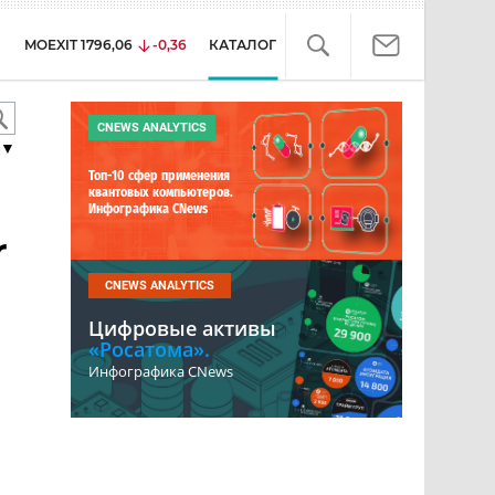
MOEXIT
1796,06
-0,36
КАТАЛОГ
CNEWS ANALYTICS
▼
Топ-10 сфер применения
квантовых компьютеров.
Инфографика CNews
r
CNEWS ANALYTICS
Цифровые активы
«Росатома».
Инфографика CNews