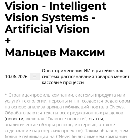
Vision - Intelligent
Vision Systems -
Artificial Vision
+
Мальцев Максим
Опыт применения ИИ в ритейле: как
10.06.2026
система распознавания товаров меняет
кассовые процессы
* Страница-профиль компании, системы (продукта или
услуги), технологии, персоны и т.п. создается редактором
на основе анализа архива публикаций портала CNews.
Обрабатываются тексты всех редакционных разделов
(
новости
, включая "Главные новости",
статьи
,
аналитические обзоры рынков, интервью, а также
содержание партнёрских проектов). Таким образом, чем
больше публикаций на CNews было с именем компании