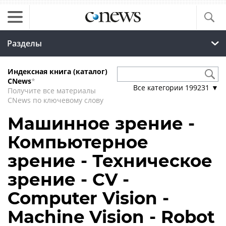
Разделы
Индексная книга (каталог)
CNews
*
Все категории
199231
▼
Получите все материалы
CNews по ключевому слову
Машинное зрение -
Компьютерное
зрение - Техническое
зрение - CV -
Computer Vision -
Machine Vision - Robot