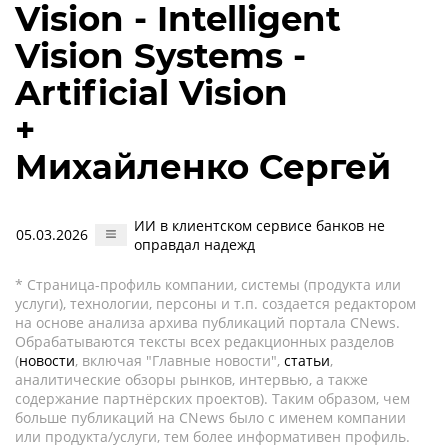
Vision - Intelligent
Vision Systems -
Artificial Vision
+
Михайленко Сергей
ИИ в клиентском сервисе банков не
05.03.2026
оправдал надежд
* Страница-профиль компании, системы (продукта или
услуги), технологии, персоны и т.п. создается редактором
на основе анализа архива публикаций портала CNews.
Обрабатываются тексты всех редакционных разделов
(
новости
, включая "Главные новости",
статьи
,
аналитические обзоры рынков, интервью, а также
содержание партнёрских проектов). Таким образом, чем
больше публикаций на CNews было с именем компании
или продукта/услуги, тем более информативен профиль.