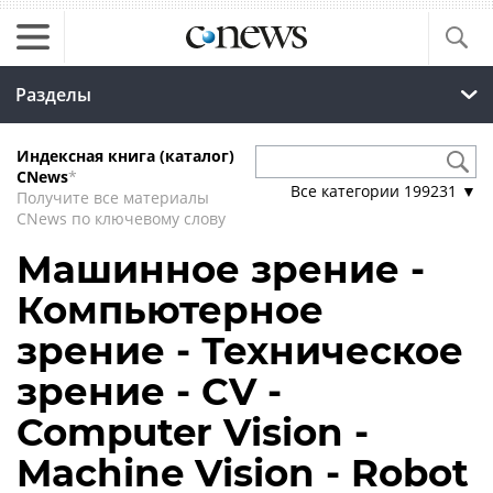
Разделы
Индексная книга (каталог)
CNews
*
Все категории
199231
▼
Получите все материалы
CNews по ключевому слову
Машинное зрение -
Компьютерное
зрение - Техническое
зрение - CV -
Computer Vision -
Machine Vision - Robot