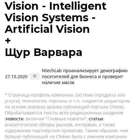
Vision - Intelligent
Vision Systems -
Artificial Vision
+
Щур Варвара
NtechLab проанализирует демографию
27.10.2020
посетителей для бизнеса и проверит
наличие масок
* Страница-профиль компании, системы (продукта или
услуги), технологии, персоны и т.п. создается редактором
на основе анализа архива публикаций портала CNews.
Обрабатываются тексты всех редакционных разделов
(
новости
, включая "Главные новости",
статьи
,
аналитические обзоры рынков, интервью, а также
содержание партнёрских проектов). Таким образом, чем
больше публикаций на CNews было с именем компании