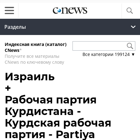
Разделы
Индексная книга (каталог)
CNews
*
Все категории
199124
▼
Получите все материалы
CNews по ключевому слову
Израиль
+
Рабочая партия
Курдистана -
Курдская рабочая
партия - Partiya