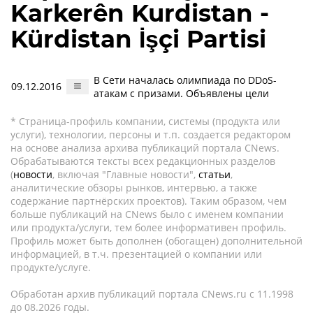
Karkerên Kurdistan -
Kürdistan İşçi Partisi
В Сети началась олимпиада по DDoS-
09.12.2016
атакам с призами. Объявлены цели
* Страница-профиль компании, системы (продукта или
услуги), технологии, персоны и т.п. создается редактором
на основе анализа архива публикаций портала CNews.
Обрабатываются тексты всех редакционных разделов
(
новости
, включая "Главные новости",
статьи
,
аналитические обзоры рынков, интервью, а также
содержание партнёрских проектов). Таким образом, чем
больше публикаций на CNews было с именем компании
или продукта/услуги, тем более информативен профиль.
Профиль может быть дополнен (обогащен) дополнительной
информацией, в т.ч. презентацией о компании или
продукте/услуге.
Обработан архив публикаций портала CNews.ru c 11.1998
до 08.2026 годы.