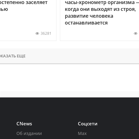
остепенно заселяет
часы-хронометр организма 
нью
когда они выходят из строя,
развитие человека
останавливается
36281
КАЗАТЬ ЕЩЕ
CNews
Соцсети
Об издании
Max