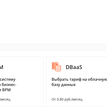
M
DBaaS
систему
Выбрать тариф на облачну
 бизнес-
базу данных
и BPM
/месяц
От 0.80 руб./месяц