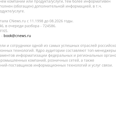
нем компании или продукта/услуги, тем более информативен
полнен (обогащен) дополнительной информацией, в т.ч.
дукте/услуге.
ала CNews.ru c 11.1998 до 08.2026 годы.
6, в очереди разбора - 724586.
9165.
 -
book@cnews.ru
ели и сотрудники одной из самых успешных отраслей российск
онных технологий. Ядро аудитории составляют топ-менеджеры
таментов информатизации федеральных и региональных орган
 промышленных компаний, розничных сетей, а также
аний-поставщиков информационных технологий и услуг связи.