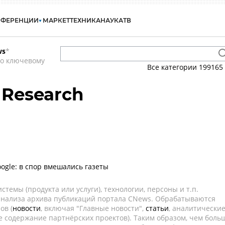
НФЕРЕНЦИИ
МАРКЕТ
ТЕХНИКА
НАУКА
ТВ
ws
*
по ключевому
Все категории
199165
 Research
oogle: в спор вмешались газеты
темы (продукта или услуги), технологии, персоны и т.п.
 анализа архива публикаций портала CNews. Обрабатываются
ов (
новости
, включая "Главные новости",
статьи
, аналитически
е содержание партнёрских проектов). Таким образом, чем боль