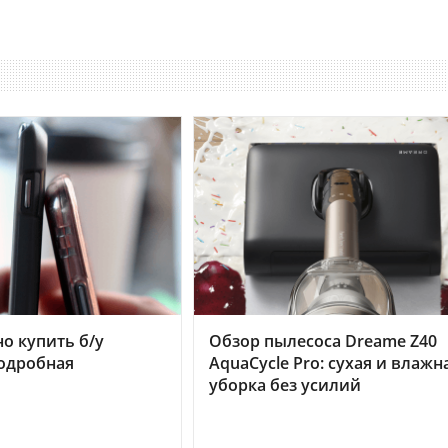
но купить б/у
Обзор пылесоса Dreame Z40
подробная
AquaCycle Pro: сухая и влажн
уборка без усилий