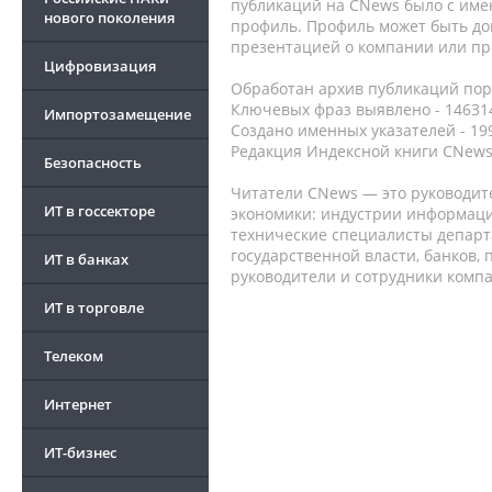
публикаций на CNews было с име
нового поколения
профиль. Профиль может быть до
презентацией о компании или про
Цифровизация
Обработан архив публикаций порт
Ключевых фраз выявлено - 146314
Импортозамещение
Создано именных указателей - 19
Редакция Индексной книги CNews
Безопасность
Читатели CNews — это руководит
ИТ в госсекторе
экономики: индустрии информаци
технические специалисты депар
государственной власти, банков,
ИТ в банках
руководители и сотрудники комп
ИТ в торговле
Телеком
Интернет
ИТ-бизнес