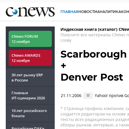
ГЛАВНАЯ
НОВОСТИ
АНАЛИТИКА
КО
Индексная книга (каталог) CNe
Получите все материалы CNews 
CNews FORUM
слову
12 ноября
Scarborough
CNews AWARDS
12 ноября
+
Denver Post
30 лет рынку ERP
в России
Главные
21.11.2006
Yahoo! против G
ИТ-сценарии
2026
* Страница-профиль компании, сис
10 лет российского
создается редактором на основе
бэкапа
тексты всех редакционных раздел
обзоры рынков, интервью, а такж
Российские ПАКи