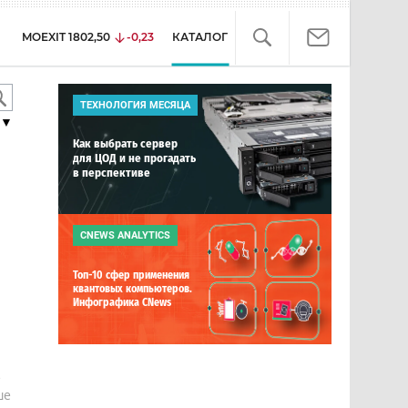
MOEXIT
1802,50
-0,23
КАТАЛОГ
ТЕХНОЛОГИЯ МЕСЯЦА
▼
Как выбрать сервер
для ЦОД и не прогадать
в перспективе
CNEWS ANALYTICS
Топ-10 сфер применения
квантовых компьютеров.
Инфографика CNews
е
ше