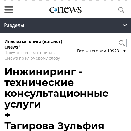
Разделы
Индексная книга (каталог)
CNews
*
Все категории
199231
▼
Получите все материалы
CNews по ключевому слову
Инжиниринг -
технические
консультационные
услуги
+
Тагирова Зульфия