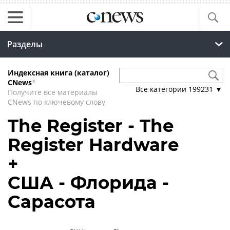
Разделы
Индексная книга (каталог)
CNews
*
Все категории
199231
▼
Получите все материалы
CNews по ключевому слову
The Register - The
Register Hardware
+
США - Флорида -
Сарасота