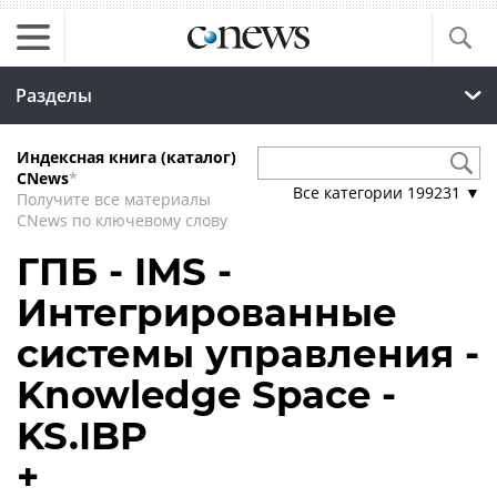
Разделы
Индексная книга (каталог)
CNews
*
Все категории
199231
▼
Получите все материалы
CNews по ключевому слову
ГПБ - IMS -
Интегрированные
системы управления -
Knowledge Space -
KS.IBP
+