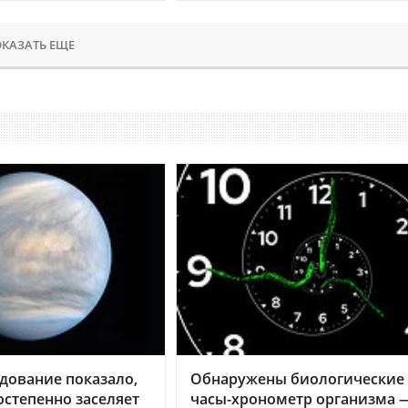
КАЗАТЬ ЕЩЕ
дование показало,
Обнаружены биологические
остепенно заселяет
часы-хронометр организма 