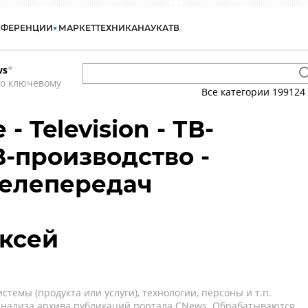
НФЕРЕНЦИИ
МАРКЕТ
ТЕХНИКА
НАУКА
ТВ
ws
*
по ключевому
Все категории
199124
 Television - ТВ-
В-производство -
телепередач
ксей
темы (продукта или услуги), технологии, персоны и т.п.
 анализа архива публикаций портала CNews. Обрабатываются