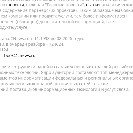
ов (
новости
, включая "Главные новости",
статьи
, аналитически
е содержание партнёрских проектов). Таким образом, чем боль
нем компании или продукта/услуги, тем более информативен
полнен (обогащен) дополнительной информацией, в т.ч.
дукте/услуге.
ала CNews.ru c 11.1998 до 08.2026 годы.
8, в очереди разбора - 724624.
9124.
 -
book@cnews.ru
ели и сотрудники одной из самых успешных отраслей российск
онных технологий. Ядро аудитории составляют топ-менеджеры
таментов информатизации федеральных и региональных орган
 промышленных компаний, розничных сетей, а также
аний-поставщиков информационных технологий и услуг связи.