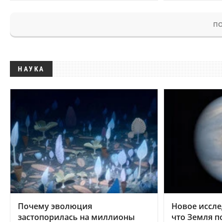
ПО
НАУКА
Почему эволюция
Новое иссле
застопорилась на миллионы
что Земля п