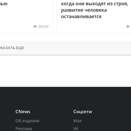
нью
когда они выходят из строя,
развитие человека
останавливается
36209
КАЗАТЬ ЕЩЕ
CNews
Соцсети
Об издании
Max
Реклама
VK