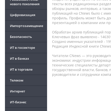
тексты всех редакционных раздел
нового поколения
обзоры рынков, интервью, а такж
публикаций на CNews было с име
Цифровизация
профиль. Профиль может быть до
презентацией о компании или про
Импортозамещение
Обработан архив публикаций порт
Безопасность
Ключевых фраз выявлено - 146301
Создано именных указателей - 19
Редакция Индексной книги CNews
ИТ в госсекторе
Читатели CNews — это руководит
ИТ в банках
экономики: индустрии информаци
технические специалисты депар
ИТ в торговле
государственной власти, банков,
руководители и сотрудники комп
Телеком
Интернет
ИТ-бизнес