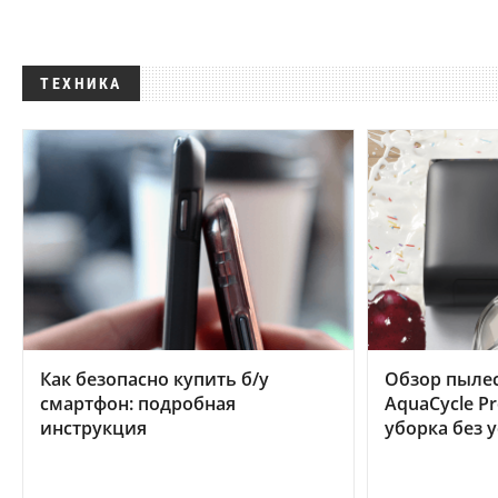
ТЕХНИКА
Как безопасно купить б/у
Обзор пылес
смартфон: подробная
AquaCycle Pr
инструкция
уборка без 