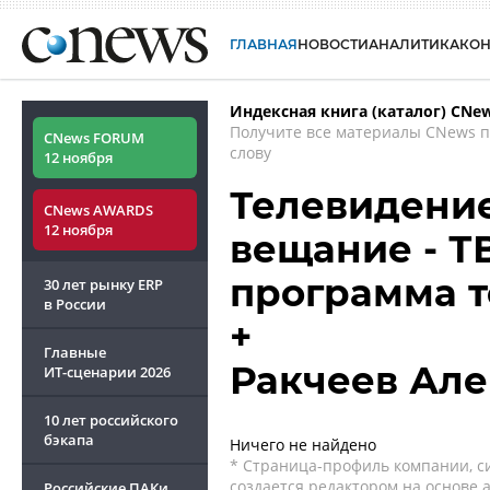
ГЛАВНАЯ
НОВОСТИ
АНАЛИТИКА
КО
Индексная книга (каталог) CNe
Получите все материалы CNews 
CNews FORUM
слову
12 ноября
Телевидение -
CNews AWARDS
12 ноября
вещание - Т
программа 
30 лет рынку ERP
в России
+
Главные
Ракчеев Але
ИТ-сценарии
2026
10 лет российского
бэкапа
Ничего не найдено
* Страница-профиль компании, сис
создается редактором на основе
Российские ПАКи