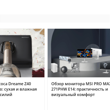
оса Dreame Z40
Обзор монитора MSI PRO MA
o: сухая и влажная
271PHW E14: практичность и
усилий
визуальный комфорт