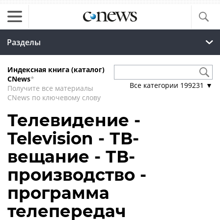
Разделы
Индексная книга (каталог)
CNews
*
Все категории
199231
▼
Получите все материалы
CNews по ключевому слову
Телевидение -
Television - ТВ-
вещание - ТВ-
производство -
программа
телепередач