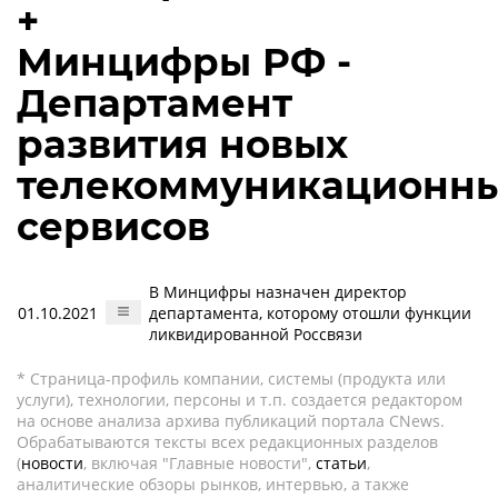
+
Минцифры РФ -
Департамент
развития новых
телекоммуникационн
сервисов
В Минцифры назначен директор
01.10.2021
департамента, которому отошли функции
ликвидированной Россвязи
* Страница-профиль компании, системы (продукта или
услуги), технологии, персоны и т.п. создается редактором
на основе анализа архива публикаций портала CNews.
Обрабатываются тексты всех редакционных разделов
(
новости
, включая "Главные новости",
статьи
,
аналитические обзоры рынков, интервью, а также