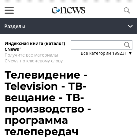
Разделы
Индексная книга (каталог)
CNews
*
Все категории
199231
▼
Получите все материалы
CNews по ключевому слову
Телевидение -
Television - ТВ-
вещание - ТВ-
производство -
программа
телепередач