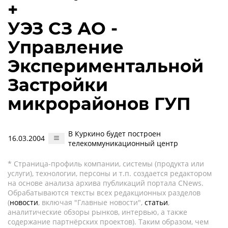
+
УЭЗ СЗ АО -
Управление
Экспериментальной
Застройки
микрорайонов ГУП
В Куркино будет построен
16.03.2004
телекоммуникационный центр
* Страница-профиль компании, системы (продукта или
услуги), технологии, персоны и т.п. создается редактором
на основе анализа архива публикаций портала CNews.
Обрабатываются тексты всех редакционных разделов
(
новости
, включая "Главные новости",
статьи
,
аналитические обзоры рынков, интервью, а также
содержание партнёрских проектов). Таким образом, чем