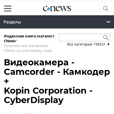
Разделы
Индексная книга (каталог)
CNews
*
Все категории
199231
▼
Получите все материалы
CNews по ключевому слову
Видеокамера -
Camcorder - Камкодер
+
Kopin Corporation -
CyberDisplay