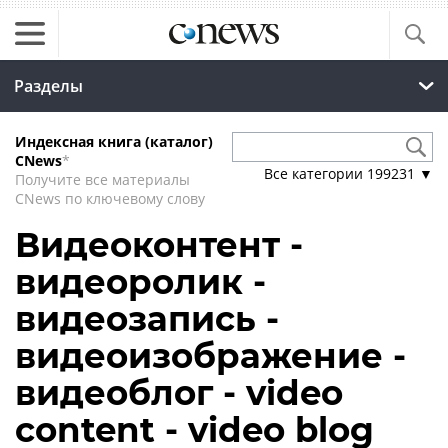
Разделы
Индексная книга (каталог)
CNews
*
Все категории
199231
▼
Получите все материалы
CNews по ключевому слову
Видеоконтент -
видеоролик -
видеозапись -
видеоизображение -
видеоблог - video
content - video blog