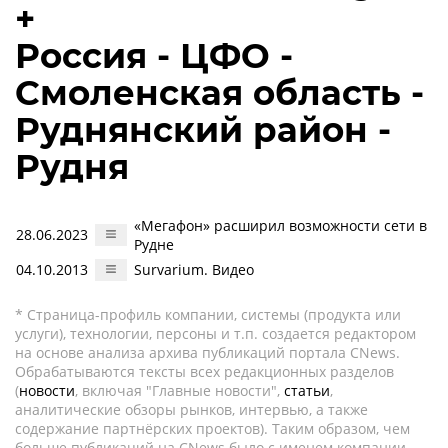
+
Россия - ЦФО -
Смоленская область -
Руднянский район -
Рудня
«Мегафон» расширил возможности сети в
28.06.2023
Рудне
04.10.2013
Survarium. Видео
* Страница-профиль компании, системы (продукта или
услуги), технологии, персоны и т.п. создается редактором
на основе анализа архива публикаций портала CNews.
Обрабатываются тексты всех редакционных разделов
(
новости
, включая "Главные новости",
статьи
,
аналитические обзоры рынков, интервью, а также
содержание партнёрских проектов). Таким образом, чем
больше публикаций на CNews было с именем компании