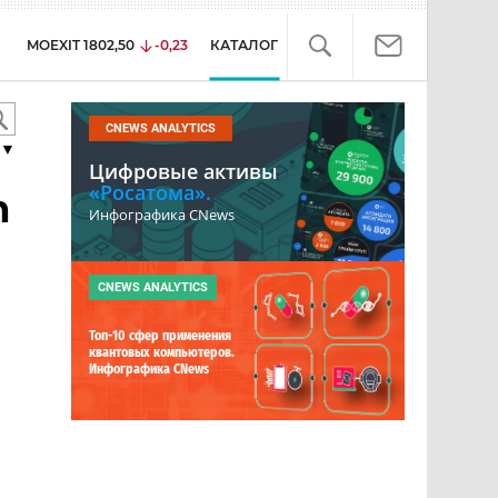
MOEXIT
1802,50
-0,23
КАТАЛОГ
CNEWS ANALYTICS
▼
Цифровые активы
«Росатома».
n
Инфографика CNews
CNEWS ANALYTICS
Топ-10 сфер применения
квантовых компьютеров.
Инфографика CNews