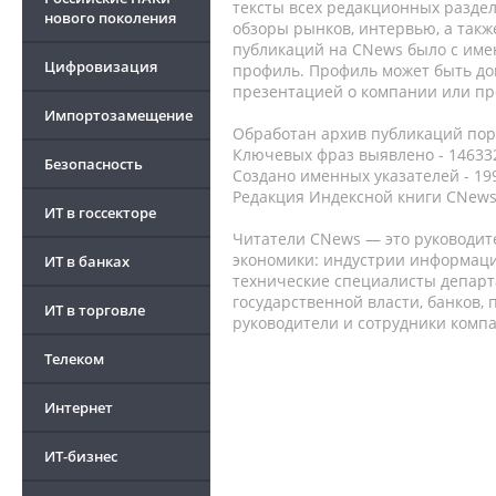
тексты всех редакционных раздел
нового поколения
обзоры рынков, интервью, а такж
публикаций на CNews было с име
Цифровизация
профиль. Профиль может быть до
презентацией о компании или про
Импортозамещение
Обработан архив публикаций порт
Ключевых фраз выявлено - 146332
Безопасность
Создано именных указателей - 19
Редакция Индексной книги CNews
ИТ в госсекторе
Читатели CNews — это руководит
экономики: индустрии информаци
ИТ в банках
технические специалисты депар
государственной власти, банков,
ИТ в торговле
руководители и сотрудники комп
Телеком
Интернет
ИТ-бизнес