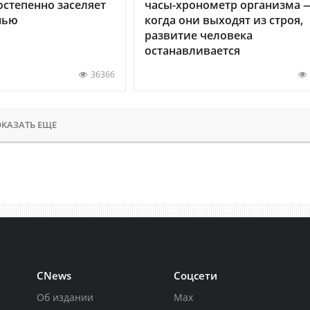
остепенно заселяет
часы-хронометр организма 
нью
когда они выходят из строя,
развитие человека
останавливается
36366
КАЗАТЬ ЕЩЕ
CNews
Соцсети
Об издании
Max