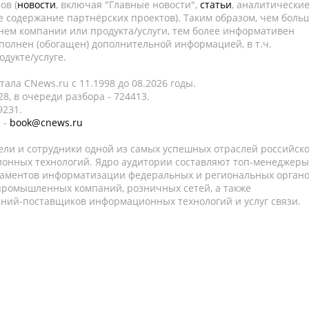
ов (
новости
, включая "Главные новости",
статьи
, аналитически
е содержание партнёрских проектов). Таким образом, чем боль
нем компании или продукта/услуги, тем более информативен
полнен (обогащен) дополнительной информацией, в т.ч.
дукте/услуге.
ала CNews.ru c 11.1998 до 08.2026 годы.
8, в очереди разбора - 724413.
9231.
 -
book@cnews.ru
ели и сотрудники одной из самых успешных отраслей российск
онных технологий. Ядро аудитории составляют топ-менеджеры
таментов информатизации федеральных и региональных орган
 промышленных компаний, розничных сетей, а также
аний-поставщиков информационных технологий и услуг связи.