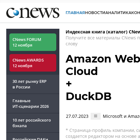
ГЛАВНАЯ
НОВОСТИ
АНАЛИТИКА
КО
Индексная книга (каталог) CNe
Получите все материалы CNews 
CNews FORUM
слову
12 ноября
Amazon Web 
CNews AWARDS
12 ноября
Cloud
+
30 лет рынку ERP
в России
DuckDB
Главные
ИТ-сценарии
2026
27.07.2023
Microsoft и Amaz
10 лет российского
бэкапа
* Страница-профиль компании, сис
создается редактором на основе
Российские ПАКи