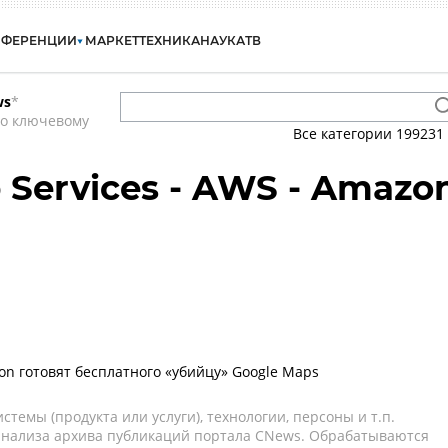
НФЕРЕНЦИИ
МАРКЕТ
ТЕХНИКА
НАУКА
ТВ
ws
*
по ключевому
Все категории
199231
Services - AWS - Amazo
on готовят бесплатного «убийцу» Google Maps
темы (продукта или услуги), технологии, персоны и т.п.
 анализа архива публикаций портала CNews. Обрабатываются