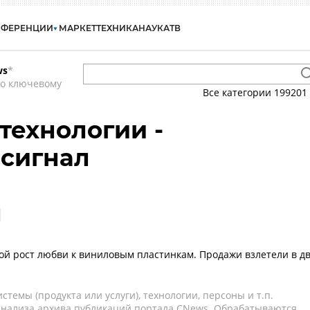
НФЕРЕНЦИИ
МАРКЕТ
ТЕХНИКА
НАУКА
ТВ
ws
*
по ключевому
Все категории
199201
технологии -
 сигнал
л
ой рост любви к виниловым пластинкам. Продажи взлетели в д
темы (продукта или услуги), технологии, персоны и т.п.
 анализа архива публикаций портала CNews. Обрабатываются