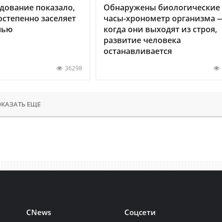
дование показало,
Обнаружены биологические
остепенно заселяет
часы-хронометр организма 
нью
когда они выходят из строя,
развитие человека
останавливается
36298
КАЗАТЬ ЕЩЕ
CNews
Соцсети