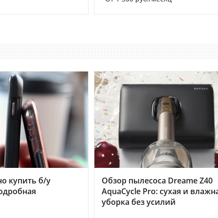
но купить б/у
Обзор пылесоса Dreame Z40
подробная
AquaCycle Pro: сухая и влажн
уборка без усилий