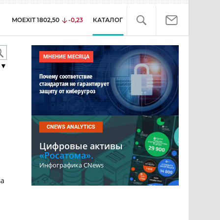
MOEXIT
1802,50
-0,23
КАТАЛОГ
МНЕНИЕ МЕСЯЦА
▼
Почему соответствие
стандартам не гарантирует
защиту от киберугроз
CNEWS ANALYTICS
Цифровые активы
«Росатома».
Инфографика CNews
ва