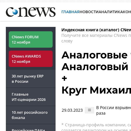
ГЛАВНАЯ
НОВОСТИ
АНАЛИТИКА
КО
Индексная книга (каталог) CNe
Получите все материалы CNews 
CNews FORUM
слову
12 ноября
Аналоговые 
CNews AWARDS
12 ноября
Аналоговый
+
30 лет рынку ERP
в России
Круг Михаи
Главные
ИТ-сценарии
2026
В России взрывн
29.03.2023
10 лет российского
раза
бэкапа
* Страница-профиль компании, сис
создается редактором на основе
Российские ПАКи