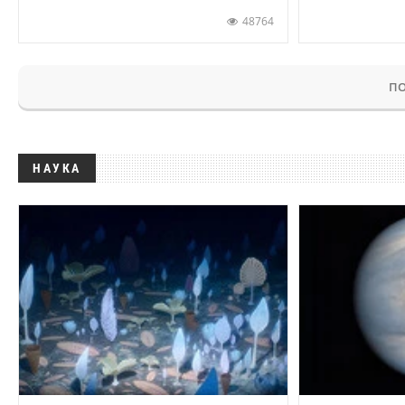
48764
ПО
НАУКА