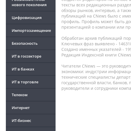
нового поколения
тексты всех редакционных раздел
обзоры рынков, интервью, а такж
публикаций на CNews было с име
Цифровизация
профиль. Профиль может быть до
презентацией о компании или про
Импортозамещение
Обработан архив публикаций порт
Безопасность
Ключевых фраз выявлено - 146318
Создано именных указателей - 19
Редакция Индексной книги CNews
ИТ в госсекторе
Читатели CNews — это руководит
ИТ в банках
экономики: индустрии информаци
технические специалисты депар
ИТ в торговле
государственной власти, банков,
руководители и сотрудники комп
Телеком
Интернет
ИТ-бизнес