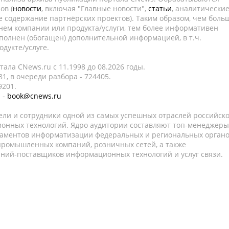
ов (
новости
, включая "Главные новости",
статьи
, аналитически
е содержание партнёрских проектов). Таким образом, чем боль
нем компании или продукта/услуги, тем более информативен
полнен (обогащен) дополнительной информацией, в т.ч.
дукте/услуге.
ала CNews.ru c 11.1998 до 08.2026 годы.
1, в очереди разбора - 724405.
9201.
 -
book@cnews.ru
ели и сотрудники одной из самых успешных отраслей российск
онных технологий. Ядро аудитории составляют топ-менеджеры
таментов информатизации федеральных и региональных орган
 промышленных компаний, розничных сетей, а также
аний-поставщиков информационных технологий и услуг связи.