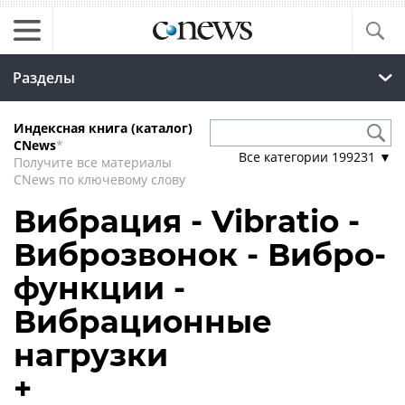
Разделы
Индексная книга (каталог)
CNews
*
Все категории
199231
▼
Получите все материалы
CNews по ключевому слову
Вибрация - Vibratio -
Виброзвонок - Вибро-
функции -
Вибрационные
нагрузки
+