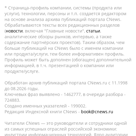
* Страница-профиль компании, системы (продукта или
услуги), технологии, персоны и т.п. создается редактором
на основе анализа архива публикаций портала CNews.
Обрабатываются тексты всех редакционных разделов
(
новости
, включая "Главные новости",
статьи
,
аналитические обзоры рынков, интервью, а также
содержание партнёрских проектов). Таким образом, чем
больше публикаций на CNews было с именем компании
или продукта/услуги, тем более информативен профиль.
Профиль может быть дополнен (обогащен) дополнительной
информацией, в т.ч. презентацией о компании или
продукте/услуге.
Обработан архив публикаций портала CNews.ru c 11.1998
до 08.2026 годы.
Ключевых фраз выявлено - 1462777, в очереди разбора -
724883.
Создано именных указателей - 199002.
Редакция Индексной книги CNews -
book@cnews.ru
Читатели CNews — это руководители и сотрудники одной
из самых успешных отраслей российской экономики:
индустрии информационных технологий. Ядро аудитории