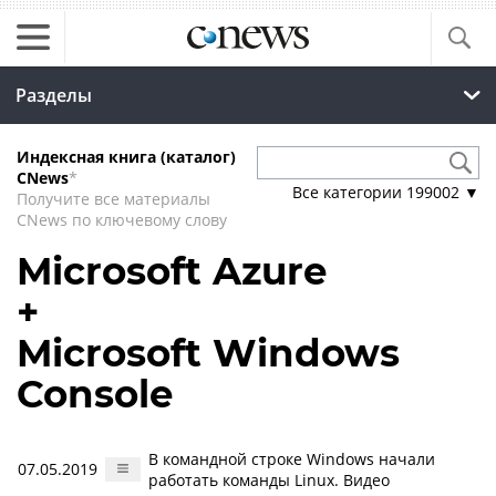
Разделы
Индексная книга (каталог)
CNews
*
Все категории
199002
▼
Получите все материалы
CNews по ключевому слову
Microsoft Azure
+
Microsoft Windows
Console
В командной строке Windows начали
07.05.2019
работать команды Linux. Видео