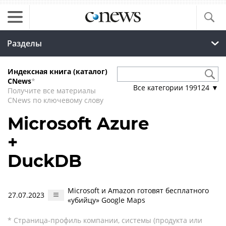
Разделы
Индексная книга (каталог)
CNews
*
Все категории
199124
▼
Получите все материалы
CNews по ключевому слову
Microsoft Azure
+
DuckDB
Microsoft и Amazon готовят бесплатного
27.07.2023
«убийцу» Google Maps
* Страница-профиль компании, системы (продукта или