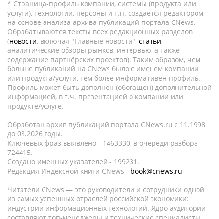
* Страница-профиль компании, системы (продукта или
услуги), технологии, персоны и т.п. создается редактором
на основе анализа архива публикаций портала CNews.
Обрабатываются тексты всех редакционных разделов
(
новости
, включая "Главные новости",
статьи
,
аналитические обзоры рынков, интервью, а также
содержание партнёрских проектов). Таким образом, чем
больше публикаций на CNews было с именем компании
или продукта/услуги, тем более информативен профиль.
Профиль может быть дополнен (обогащен) дополнительной
информацией, в т.ч. презентацией о компании или
продукте/услуге.
Обработан архив публикаций портала CNews.ru c 11.1998
до 08.2026 годы.
Ключевых фраз выявлено - 1463330, в очереди разбора -
724415.
Создано именных указателей - 199231.
Редакция Индексной книги CNews -
book@cnews.ru
Читатели CNews — это руководители и сотрудники одной
из самых успешных отраслей российской экономики:
индустрии информационных технологий. Ядро аудитории
составляют топ-менеджеры и технические специалисты