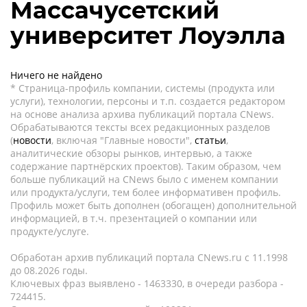
Массачусетский
университет Лоуэлла
Ничего не найдено
* Страница-профиль компании, системы (продукта или
услуги), технологии, персоны и т.п. создается редактором
на основе анализа архива публикаций портала CNews.
Обрабатываются тексты всех редакционных разделов
(
новости
, включая "Главные новости",
статьи
,
аналитические обзоры рынков, интервью, а также
содержание партнёрских проектов). Таким образом, чем
больше публикаций на CNews было с именем компании
или продукта/услуги, тем более информативен профиль.
Профиль может быть дополнен (обогащен) дополнительной
информацией, в т.ч. презентацией о компании или
продукте/услуге.
Обработан архив публикаций портала CNews.ru c 11.1998
до 08.2026 годы.
Ключевых фраз выявлено - 1463330, в очереди разбора -
724415.