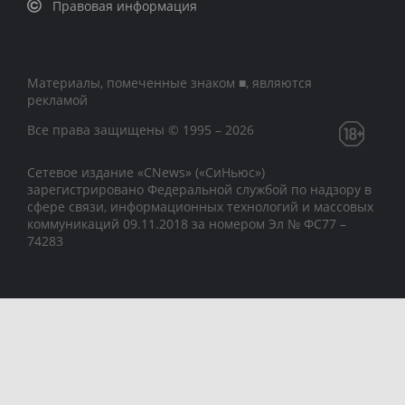
Правовая информация
Материалы, помеченные знаком ■, являются
рекламой
Все права защищены © 1995 – 2026
Сетевое издание «CNews» («СиНьюс»)
зарегистрировано Федеральной службой по надзору в
сфере связи, информационных технологий и массовых
коммуникаций 09.11.2018 за номером Эл № ФС77 –
74283