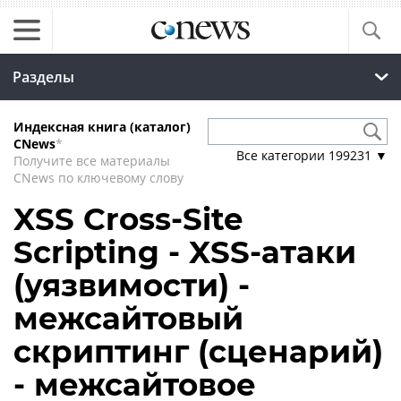
Разделы
Индексная книга (каталог)
CNews
*
Все категории
199231
▼
Получите все материалы
CNews по ключевому слову
XSS Cross-Site
Scripting - XSS-атаки
(уязвимости) -
межсайтовый
скриптинг (сценарий)
- межсайтовое