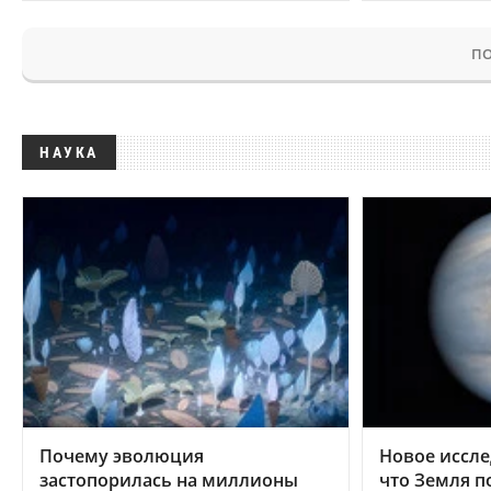
ПО
НАУКА
Почему эволюция
Новое иссле
застопорилась на миллионы
что Земля п