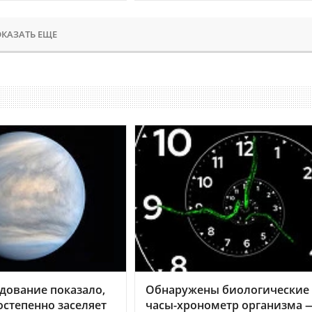
КАЗАТЬ ЕЩЕ
дование показало,
Обнаружены биологические
остепенно заселяет
часы-хронометр организма 