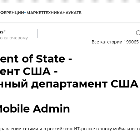
НФЕРЕНЦИИ
МАРКЕТ
ТЕХНИКА
НАУКА
ТВ
ws
*
по ключевому
Все категории
199065
nt of State -
ент США -
енный департамент США
Mobile Admin
управлении сетями и о российском ИТ-рынке в эпоху мобильност