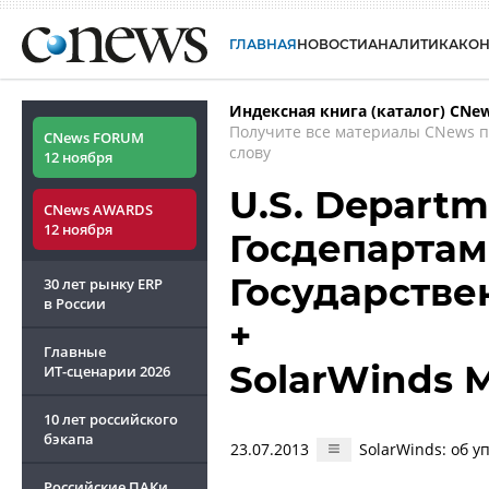
ГЛАВНАЯ
НОВОСТИ
АНАЛИТИКА
КО
Индексная книга (каталог) CNe
Получите все материалы CNews 
CNews FORUM
слову
12 ноября
U.S. Departme
CNews AWARDS
12 ноября
Госдепартам
Государств
30 лет рынку ERP
в России
+
Главные
SolarWinds 
ИТ-сценарии
2026
10 лет российского
бэкапа
23.07.2013
SolarWinds: об 
Российские ПАКи