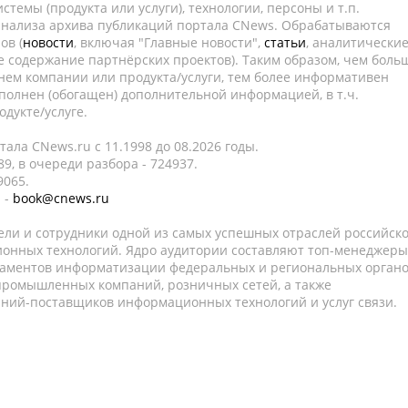
темы (продукта или услуги), технологии, персоны и т.п.
 анализа архива публикаций портала CNews. Обрабатываются
ов (
новости
, включая "Главные новости",
статьи
, аналитически
е содержание партнёрских проектов). Таким образом, чем боль
нем компании или продукта/услуги, тем более информативен
полнен (обогащен) дополнительной информацией, в т.ч.
дукте/услуге.
ала CNews.ru c 11.1998 до 08.2026 годы.
9, в очереди разбора - 724937.
9065.
 -
book@cnews.ru
ели и сотрудники одной из самых успешных отраслей российск
онных технологий. Ядро аудитории составляют топ-менеджеры
таментов информатизации федеральных и региональных орган
 промышленных компаний, розничных сетей, а также
аний-поставщиков информационных технологий и услуг связи.