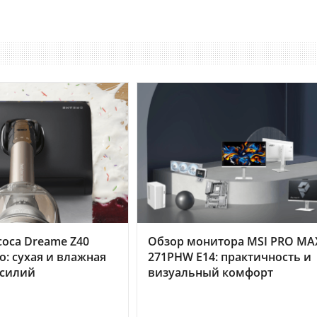
оса Dreame Z40
Обзор монитора MSI PRO MA
o: сухая и влажная
271PHW E14: практичность и
усилий
визуальный комфорт