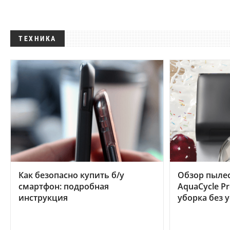
ТЕХНИКА
Как безопасно купить б/у
Обзор пылес
смартфон: подробная
AquaCycle Pr
инструкция
уборка без 