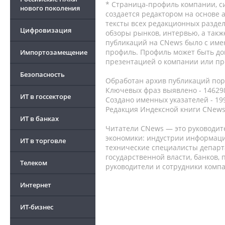
* Страница-профиль компании, сис
нового поколения
создается редактором на основе
тексты всех редакционных раздел
Цифровизация
обзоры рынков, интервью, а такж
публикаций на CNews было с име
профиль. Профиль может быть до
Импортозамещение
презентацией о компании или про
Безопасность
Обработан архив публикаций порт
Ключевых фраз выявлено - 146298
ИТ в госсекторе
Создано именных указателей - 19
Редакция Индексной книги CNews
ИТ в банках
Читатели CNews — это руководит
экономики: индустрии информаци
ИТ в торговле
технические специалисты депар
государственной власти, банков,
Телеком
руководители и сотрудники комп
Интернет
ИТ-бизнес