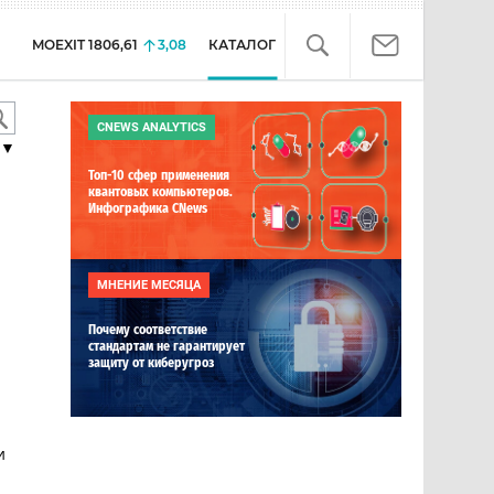
MOEXIT
1806,61
3,08
КАТАЛОГ
CNEWS ANALYTICS
▼
Топ-10 сфер применения
квантовых компьютеров.
Инфографика CNews
МНЕНИЕ МЕСЯЦА
Почему соответствие
стандартам не гарантирует
защиту от киберугроз
и