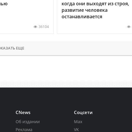
нью
когда они выходят из строя,
развитие человека
останавливается
36104
КАЗАТЬ ЕЩЕ
CNews
Соцсети
Об издании
Max
Реклама
VK