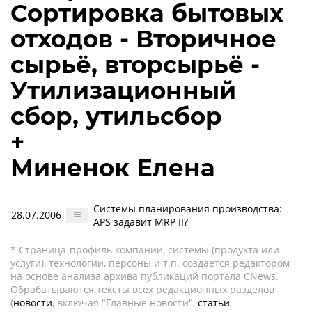
Сортировка бытовых
отходов - Вторичное
сырьё, вторсырьё -
Утилизационный
сбор, утильсбор
+
Миненок Елена
Системы планирования производства:
28.07.2006
APS задавит MRP II?
* Страница-профиль компании, системы (продукта или
услуги), технологии, персоны и т.п. создается редактором
на основе анализа архива публикаций портала CNews.
Обрабатываются тексты всех редакционных разделов
(
новости
, включая "Главные новости",
статьи
,