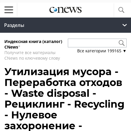
Разделы
Индексная книга (каталог)
CNews
*
Все категории
199165
▼
Получите все материалы
CNews по ключевому слову
Утилизация мусора -
Переработка отходов
- Waste disposal -
Рециклинг - Recycling
- Нулевое
захоронение -