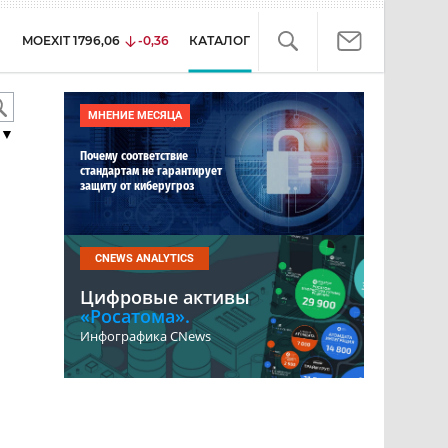
MOEXIT
1796,06
-0,36
КАТАЛОГ
МНЕНИЕ МЕСЯЦА
▼
Почему соответствие
стандартам не гарантирует
защиту от киберугроз
CNEWS ANALYTICS
Цифровые активы
«Росатома».
Инфографика CNews