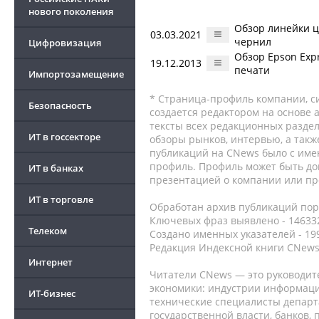
нового поколения
Обзор линейки ц
03.03.2021
чернил
Цифровизация
Обзор Epson Exp
19.12.2013
печати
Импортозамещение
* Страница-профиль компании, сис
Безопасность
создается редактором на основе
тексты всех редакционных раздел
ИТ в госсекторе
обзоры рынков, интервью, а такж
публикаций на CNews было с име
профиль. Профиль может быть до
ИТ в банках
презентацией о компании или про
ИТ в торговле
Обработан архив публикаций порт
Ключевых фраз выявлено - 146332
Телеком
Создано именных указателей - 19
Редакция Индексной книги CNews
Интернет
Читатели CNews — это руководит
экономики: индустрии информаци
ИТ-бизнес
технические специалисты депар
государственной власти, банков,