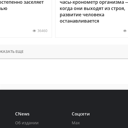
остепенно заселяет
часы-хронометр организма 
нью
когда они выходят из строя,
развитие человека
останавливается
36460
КАЗАТЬ ЕЩЕ
CNews
Соцсети
Об издании
Max