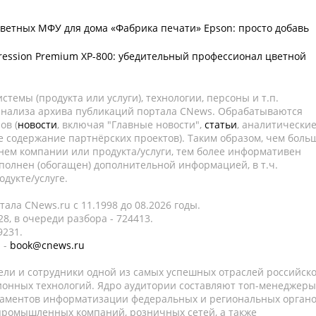
ветных МФУ для дома «Фабрика печати» Epson: просто добавь
ression Premium XP-800: убедительный профессионал цветной
темы (продукта или услуги), технологии, персоны и т.п.
 анализа архива публикаций портала CNews. Обрабатываются
ов (
новости
, включая "Главные новости",
статьи
, аналитически
е содержание партнёрских проектов). Таким образом, чем боль
нем компании или продукта/услуги, тем более информативен
полнен (обогащен) дополнительной информацией, в т.ч.
дукте/услуге.
ала CNews.ru c 11.1998 до 08.2026 годы.
8, в очереди разбора - 724413.
9231.
 -
book@cnews.ru
ели и сотрудники одной из самых успешных отраслей российск
онных технологий. Ядро аудитории составляют топ-менеджеры
таментов информатизации федеральных и региональных орган
 промышленных компаний, розничных сетей, а также