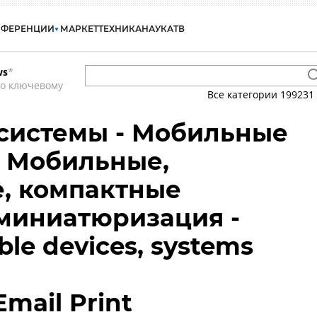
НФЕРЕНЦИИ
МАРКЕТ
ТЕХНИКА
НАУКА
ТВ
ws
*
по ключевому
Все категории
199231
системы - Мобильные
- Мобильные,
, компактные
 миниатюризация -
ble devices, systems
Email Print