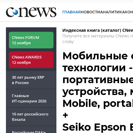
ГЛАВНАЯ
НОВОСТИ
АНАЛИТИКА
КО
Индексная книга (каталог) CNe
Получите все материалы CNews 
CNews FORUM
слову
12 ноября
Мобильные 
CNews AWARDS
12 ноября
технологии 
портативные
30 лет рынку ERP
в России
устройства,
Главные
Mobile, porta
ИТ-сценарии
2026
+
10 лет российского
бэкапа
Seiko Epson 
Российские ПАКи