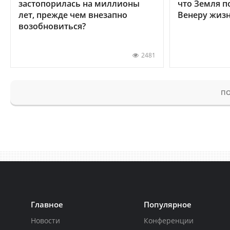
застопорилась на миллионы
что Земля п
лет, прежде чем внезапно
Венеру жиз
возобновиться?
2481
ПО
Главное
Популярное
Новости
Конференции