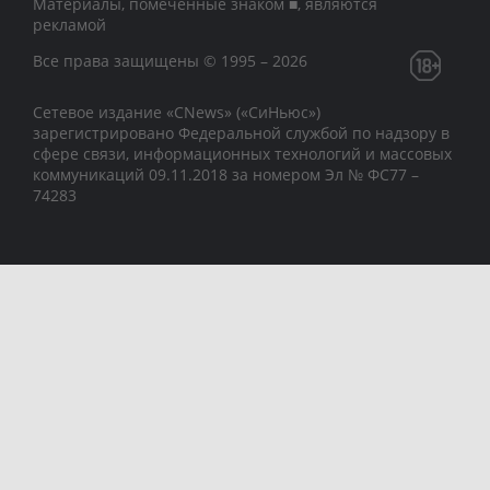
Материалы, помеченные знаком ■, являются
рекламой
Все права защищены © 1995 – 2026
Сетевое издание «CNews» («СиНьюс»)
зарегистрировано Федеральной службой по надзору в
сфере связи, информационных технологий и массовых
коммуникаций 09.11.2018 за номером Эл № ФС77 –
74283