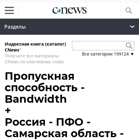
Разделы
Индексная книга (каталог)
CNews
*
Все категории
199124
▼
Получите все материалы
CNews по ключевому слову
Пропускная
способность -
Bandwidth
+
Россия - ПФО -
Самарская область -