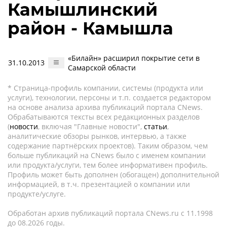
Камышлинский
район - Камышла
«Билайн» расширил покрытие сети в
31.10.2013
Самарской области
* Страница-профиль компании, системы (продукта или
услуги), технологии, персоны и т.п. создается редактором
на основе анализа архива публикаций портала CNews.
Обрабатываются тексты всех редакционных разделов
(
новости
, включая "Главные новости",
статьи
,
аналитические обзоры рынков, интервью, а также
содержание партнёрских проектов). Таким образом, чем
больше публикаций на CNews было с именем компании
или продукта/услуги, тем более информативен профиль.
Профиль может быть дополнен (обогащен) дополнительной
информацией, в т.ч. презентацией о компании или
продукте/услуге.
Обработан архив публикаций портала CNews.ru c 11.1998
до 08.2026 годы.