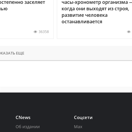
остепенно заселяет
часы-хронометр организма 
нью
когда они выходят из строя,
развитие человека
останавливается
36358
КАЗАТЬ ЕЩЕ
CNews
Соцсети
Об издании
Max