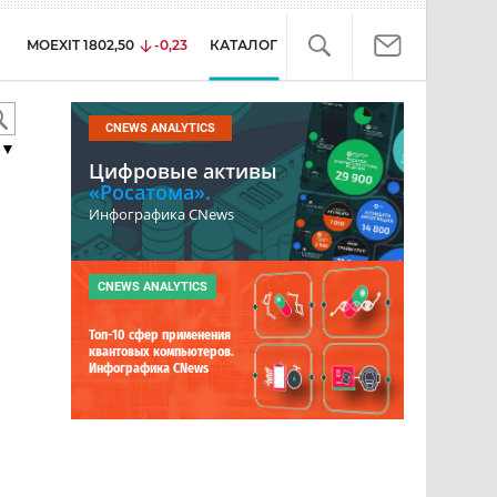
MOEXIT
1802,50
-0,23
КАТАЛОГ
CNEWS ANALYTICS
▼
Цифровые активы
«Росатома».
Инфографика CNews
CNEWS ANALYTICS
Топ-10 сфер применения
квантовых компьютеров.
Инфографика CNews