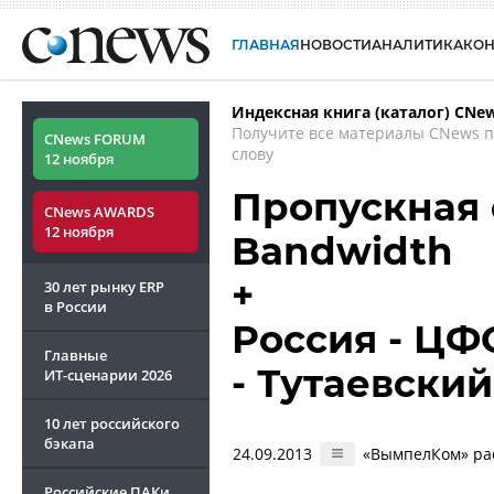
ГЛАВНАЯ
НОВОСТИ
АНАЛИТИКА
КО
Индексная книга (каталог) CNe
Получите все материалы CNews 
CNews FORUM
слову
12 ноября
Пропускная 
CNews AWARDS
12 ноября
Bandwidth
+
30 лет рынку ERP
в России
Россия - ЦФ
Главные
- Тутаевский
ИТ-сценарии
2026
10 лет российского
бэкапа
24.09.2013
«ВымпелКом» рас
Российские ПАКи