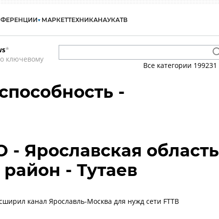
НФЕРЕНЦИИ
МАРКЕТ
ТЕХНИКА
НАУКА
ТВ
ws
*
по ключевому
Все категории
199231
способность -
О - Ярославская область
 район - Тутаев
ширил канал Ярославль-Москва для нужд сети FTTB