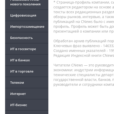
* Страница-профиль компании, сис
нового поколения
создается редактором на основе
тексты всех редакционных раздел
Цифровизация
обзоры рынков, интервью, а такж
публикаций на CNews было с име
профиль. Профиль может быть до
Импортозамещение
презентацией о компании или про
Безопасность
Обработан архив публикаций порт
Ключевых фраз выявлено - 146332
ИТ в госсекторе
Создано именных указателей - 19
Редакция Индексной книги CNews
ИТ в банках
Читатели CNews — это руководит
экономики: индустрии информаци
ИТ в торговле
технические специалисты депар
государственной власти, банков,
Телеком
руководители и сотрудники комп
Интернет
ИТ-бизнес