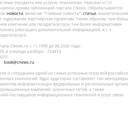
темы (продукта или услуги), технологии, персоны и т.п.
 анализа архива публикаций портала CNews. Обрабатываются
ов (
новости
, включая "Главные новости",
статьи
, аналитически
е содержание партнёрских проектов). Таким образом, чем боль
нем компании или продукта/услуги, тем более информативен
полнен (обогащен) дополнительной информацией, в т.ч.
дукте/услуге.
ала CNews.ru c 11.1998 до 08.2026 годы.
8, в очереди разбора - 724413.
9231.
 -
book@cnews.ru
ели и сотрудники одной из самых успешных отраслей российск
онных технологий. Ядро аудитории составляют топ-менеджеры
таментов информатизации федеральных и региональных орган
 промышленных компаний, розничных сетей, а также
аний-поставщиков информационных технологий и услуг связи.