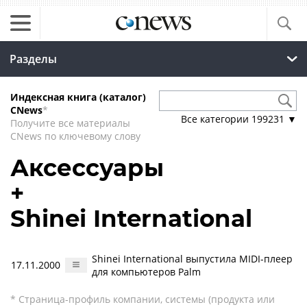
Разделы
Индексная книга (каталог)
CNews
*
Все категории
199231
▼
Получите все материалы
CNews по ключевому слову
Аксессуары
+
Shinei International
Shinei International выпустила MIDI-плеер
17.11.2000
для компьютеров Palm
* Страница-профиль компании, системы (продукта или