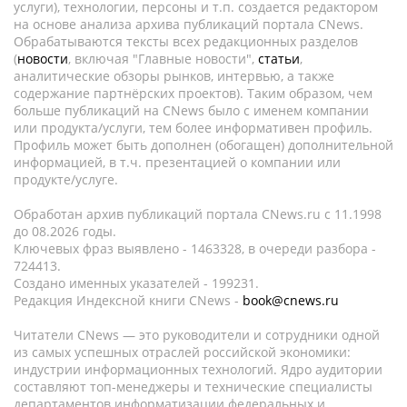
услуги), технологии, персоны и т.п. создается редактором
на основе анализа архива публикаций портала CNews.
Обрабатываются тексты всех редакционных разделов
(
новости
, включая "Главные новости",
статьи
,
аналитические обзоры рынков, интервью, а также
содержание партнёрских проектов). Таким образом, чем
больше публикаций на CNews было с именем компании
или продукта/услуги, тем более информативен профиль.
Профиль может быть дополнен (обогащен) дополнительной
информацией, в т.ч. презентацией о компании или
продукте/услуге.
Обработан архив публикаций портала CNews.ru c 11.1998
до 08.2026 годы.
Ключевых фраз выявлено - 1463328, в очереди разбора -
724413.
Создано именных указателей - 199231.
Редакция Индексной книги CNews -
book@cnews.ru
Читатели CNews — это руководители и сотрудники одной
из самых успешных отраслей российской экономики:
индустрии информационных технологий. Ядро аудитории
составляют топ-менеджеры и технические специалисты
департаментов информатизации федеральных и