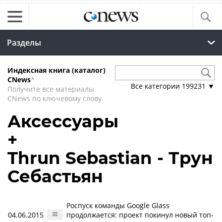
Разделы
Индексная книга (каталог)
CNews
*
Все категории
199231
▼
Получите все материалы
CNews по ключевому слову
Аксессуары
+
Thrun Sebastian - Трун
Себастьян
Роспуск команды Google Glass
04.06.2015
продолжается: проект покинул новый топ-