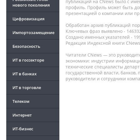
публикаций на CNews было с име
нового поколения
профиль. Профиль может быть до
презентацией о компании или про
Цифровизация
Обработан архив публикаций порт
Ключевых фраз выявлено - 146332
Импортозамещение
Создано именных указателей - 19
Редакция Индексной книги CNews
Безопасность
Читатели CNews — это руководит
ИТ в госсекторе
экономики: индустрии информаци
технические специалисты депар
государственной власти, банков,
ИТ в банках
руководители и сотрудники комп
ИТ в торговле
Телеком
Интернет
ИТ-бизнес