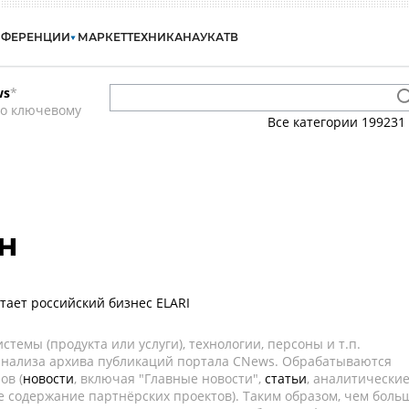
НФЕРЕНЦИИ
МАРКЕТ
ТЕХНИКА
НАУКА
ТВ
ws
*
по ключевому
Все категории
199231
н
тает российский бизнес ELARI
темы (продукта или услуги), технологии, персоны и т.п.
 анализа архива публикаций портала CNews. Обрабатываются
ов (
новости
, включая "Главные новости",
статьи
, аналитически
е содержание партнёрских проектов). Таким образом, чем боль