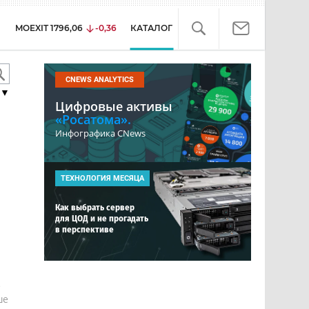
MOEXIT
1796,06
-0,36
КАТАЛОГ
CNEWS ANALYTICS
▼
Цифровые активы
«Росатома».
Инфографика CNews
ТЕХНОЛОГИЯ МЕСЯЦА
Как выбрать сервер
для ЦОД и не прогадать
в перспективе
е
ше