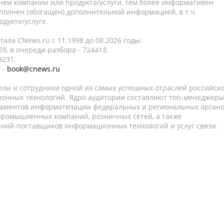
нем компании или продукта/услуги, тем более информативен
полнен (обогащен) дополнительной информацией, в т.ч.
дукте/услуге.
ала CNews.ru c 11.1998 до 08.2026 годы.
8, в очереди разбора - 724413.
9231.
 -
book@cnews.ru
ели и сотрудники одной из самых успешных отраслей российск
онных технологий. Ядро аудитории составляют топ-менеджеры
таментов информатизации федеральных и региональных орган
 промышленных компаний, розничных сетей, а также
аний-поставщиков информационных технологий и услуг связи.