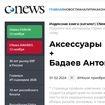
ГЛАВНАЯ
НОВОСТИ
АНАЛИТИКА
КО
Индексная книга (каталог) CNe
Получите все материалы CNews 
CNews FORUM
слову
12 ноября
Аксессуары
CNews AWARDS
12 ноября
+
Бадаев Анто
30 лет рынку ERP
в России
Главные
01.02.2024
diHouse приобре
ИТ-сценарии
2026
* Страница-профиль компании, сис
10 лет российского
создается редактором на основе
бэкапа
тексты всех редакционных раздел
обзоры рынков, интервью, а такж
Российские ПАКи