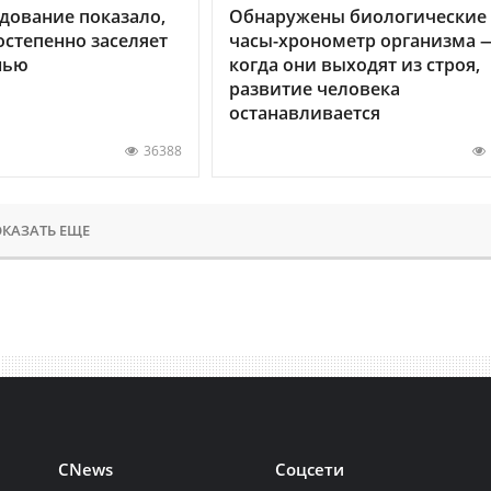
дование показало,
Обнаружены биологические
остепенно заселяет
часы-хронометр организма 
нью
когда они выходят из строя,
развитие человека
останавливается
36388
КАЗАТЬ ЕЩЕ
CNews
Соцсети