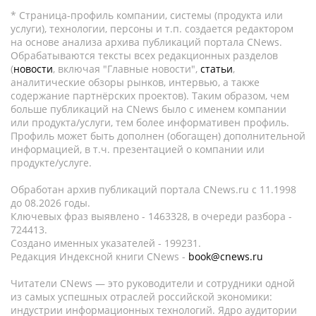
* Страница-профиль компании, системы (продукта или
услуги), технологии, персоны и т.п. создается редактором
на основе анализа архива публикаций портала CNews.
Обрабатываются тексты всех редакционных разделов
(
новости
, включая "Главные новости",
статьи
,
аналитические обзоры рынков, интервью, а также
содержание партнёрских проектов). Таким образом, чем
больше публикаций на CNews было с именем компании
или продукта/услуги, тем более информативен профиль.
Профиль может быть дополнен (обогащен) дополнительной
информацией, в т.ч. презентацией о компании или
продукте/услуге.
Обработан архив публикаций портала CNews.ru c 11.1998
до 08.2026 годы.
Ключевых фраз выявлено - 1463328, в очереди разбора -
724413.
Создано именных указателей - 199231.
Редакция Индексной книги CNews -
book@cnews.ru
Читатели CNews — это руководители и сотрудники одной
из самых успешных отраслей российской экономики:
индустрии информационных технологий. Ядро аудитории