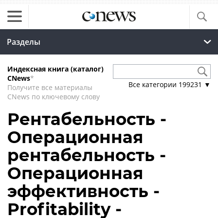
Разделы
Индексная книга (каталог)
CNews
*
Все категории
199231
▼
Получите все материалы
CNews по ключевому слову
Рентабельность -
Операционная
рентабельность -
Операционная
эффективность -
Profitability -