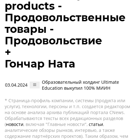
products -
Продовольственные
товары -
Продовольствие
+
Гончар Ната
Образовательный холдинг Ultimate
03.04.2024
Education выкупил 100% МИИН
* Страница-профиль компании, системы (продукта или
услуги), технологии, персоны и т.п. создается редактором
на основе анализа архива публикаций портала CNews.
Обрабатываются тексты всех редакционных разделов
(
новости
, включая "Главные новости",
статьи
,
аналитические обзоры рынков, интервью, а также
содержание партнёрских проектов). Таким образом, чем