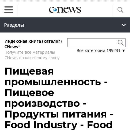
Разделы
Индексная книга (каталог)
CNews
*
Все категории
199231
▼
Получите все материалы
CNews по ключевому слову
Пищевая
промышленность -
Пищевое
производство -
Продукты питания -
Food Industry - Food