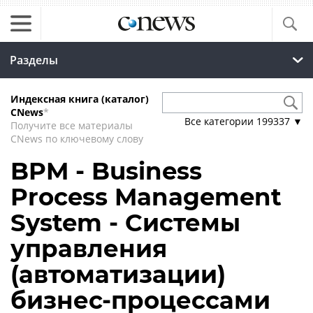
Разделы
Индексная книга (каталог)
CNews
*
Все категории
199337
▼
Получите все материалы
CNews по ключевому слову
BPM - Business
Process Management
System - Системы
управления
(автоматизации)
бизнес-процессами