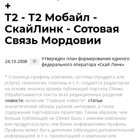
+
Т2 - Т2 Мобайл -
СкайЛинк - Сотовая
Связь Мордовии
Утвержден план формирования единого
24.10.2008
федерального оператора «Скай Линк»
* Страница-профиль компании, системы (продукта или
услуги), технологии, персоны и т.п. создается редактором
на основе анализа архива публикаций портала CNews.
Обрабатываются тексты всех редакционных разделов
(
новости
, включая "Главные новости",
статьи
,
аналитические обзоры рынков, интервью, а также
содержание партнёрских проектов). Таким образом, чем
больше публикаций на CNews было с именем компании
или продукта/услуги, тем более информативен профиль.
Профиль может быть дополнен (обогащен) дополнительной
информацией, в т.ч. презентацией о компании или