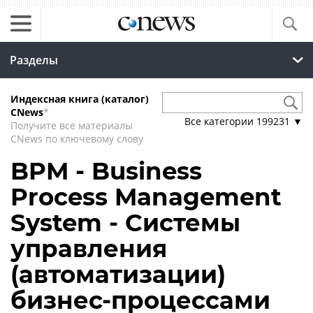
Разделы
Индексная книга (каталог)
CNews
*
Все категории
199231
▼
Получите все материалы
CNews по ключевому слову
BPM - Business
Process Management
System - Системы
управления
(автоматизации)
бизнес-процессами