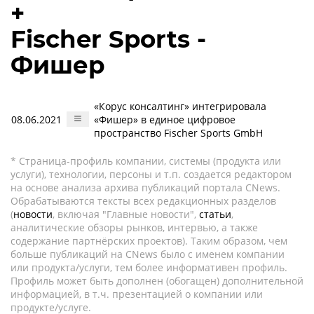
+
Fischer Sports -
Фишер
«Корус консалтинг» интегрировала
08.06.2021
«Фишер» в единое цифровое
пространство Fischer Sports GmbH
* Страница-профиль компании, системы (продукта или
услуги), технологии, персоны и т.п. создается редактором
на основе анализа архива публикаций портала CNews.
Обрабатываются тексты всех редакционных разделов
(
новости
, включая "Главные новости",
статьи
,
аналитические обзоры рынков, интервью, а также
содержание партнёрских проектов). Таким образом, чем
больше публикаций на CNews было с именем компании
или продукта/услуги, тем более информативен профиль.
Профиль может быть дополнен (обогащен) дополнительной
информацией, в т.ч. презентацией о компании или
продукте/услуге.