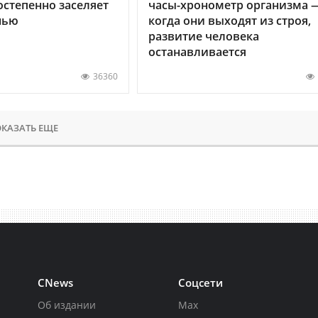
остепенно заселяет
часы-хронометр организма 
нью
когда они выходят из строя,
развитие человека
останавливается
36360
КАЗАТЬ ЕЩЕ
CNews
Соцсети
Об издании
Max