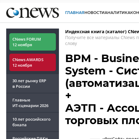
ГЛАВНАЯ
НОВОСТИ
АНАЛИТИКА
КО
Индексная книга (каталог) CNe
Получите все материалы CNews 
CNews FORUM
слову
12 ноября
BPM - Busin
CNews AWARDS
12 ноября
System - Си
(автоматиза
30 лет рынку ERP
в России
+
Главные
АЭТП - Ассо
ИТ-сценарии
2026
торговых п
10 лет российского
бэкапа
Российские ПАКи
«ФогСофт» предс