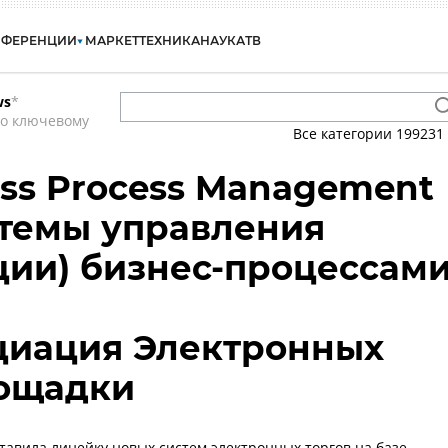
НФЕРЕНЦИИ
МАРКЕТ
ТЕХНИКА
НАУКА
ТВ
ws
*
по ключевому
Все категории
199231
ess Process Management
стемы управления
ции) бизнес-процессам
циация Электронных
лощадки
тавила линейку новых систем электронных торгов на базе