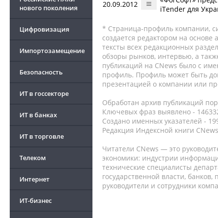
20.09.2012
нового поколения
iTender для Укр
* Страница-профиль компании, сис
Цифровизация
создается редактором на основе
тексты всех редакционных раздел
Импортозамещение
обзоры рынков, интервью, а такж
публикаций на CNews было с име
Безопасность
профиль. Профиль может быть до
презентацией о компании или про
ИТ в госсекторе
Обработан архив публикаций порт
Ключевых фраз выявлено - 146332
ИТ в банках
Создано именных указателей - 19
Редакция Индексной книги CNews
ИТ в торговле
Читатели CNews — это руководит
Телеком
экономики: индустрии информаци
технические специалисты депар
государственной власти, банков,
Интернет
руководители и сотрудники комп
ИТ-бизнес