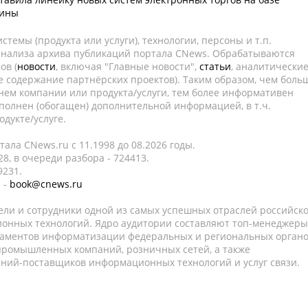
аины
темы (продукта или услуги), технологии, персоны и т.п.
 анализа архива публикаций портала CNews. Обрабатываются
ов (
новости
, включая "Главные новости",
статьи
, аналитически
е содержание партнёрских проектов). Таким образом, чем боль
нем компании или продукта/услуги, тем более информативен
полнен (обогащен) дополнительной информацией, в т.ч.
дукте/услуге.
ала CNews.ru c 11.1998 до 08.2026 годы.
8, в очереди разбора - 724413.
9231.
 -
book@cnews.ru
ели и сотрудники одной из самых успешных отраслей российск
онных технологий. Ядро аудитории составляют топ-менеджеры
таментов информатизации федеральных и региональных орган
 промышленных компаний, розничных сетей, а также
аний-поставщиков информационных технологий и услуг связи.