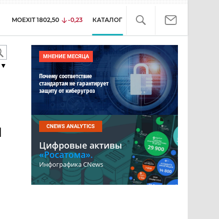
MOEXIT
1802,50
-0,23
КАТАЛОГ
МНЕНИЕ МЕСЯЦА
▼
Почему соответствие
стандартам не гарантирует
защиту от киберугроз
и
CNEWS ANALYTICS
Цифровые активы
«Росатома».
Инфографика CNews