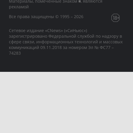
Материалы, помеченные знаком ■, являются
рекламой
Все права защищены © 1995 – 2026
Сетевое издание «CNews» («СиНьюс»)
зарегистрировано Федеральной службой по надзору в
сфере связи, информационных технологий и массовых
коммуникаций 09.11.2018 за номером Эл № ФС77 –
74283