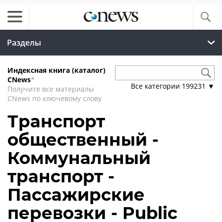
Разделы
Индексная книга (каталог)
CNews
*
Все категории
199231
▼
Получите все материалы
CNews по ключевому слову
Транспорт
общественный -
Коммунальный
транспорт -
Пассажирские
перевозки - Public