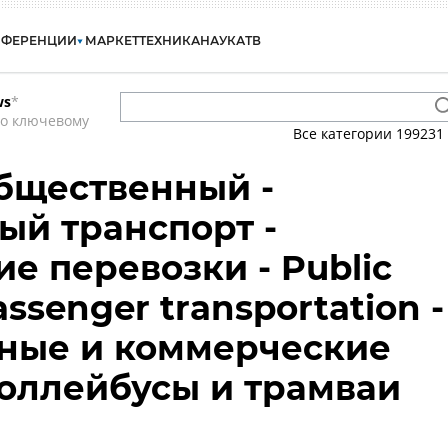
НФЕРЕНЦИИ
МАРКЕТ
ТЕХНИКА
НАУКА
ТВ
ws
*
по ключевому
Все категории
199231
бщественный -
й транспорт -
е перевозки - Public
assenger transportation -
ные и коммерческие
роллейбусы и трамваи