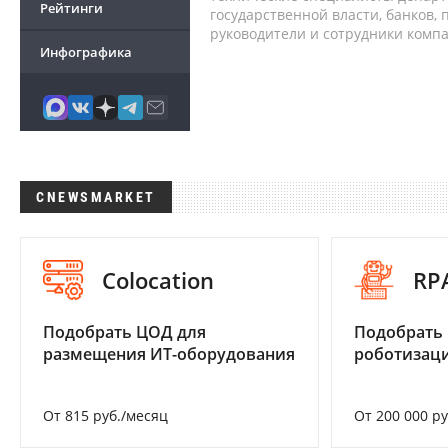
Рейтинги
государственной власти, банков,
руководители и сотрудники комп
Инфографика
CNEWSMARKET
Colocation
RP
Подобрать ЦОД для
Подобрать
размещения ИТ-оборудования
роботизац
От 815 руб./месяц
От 200 000 р