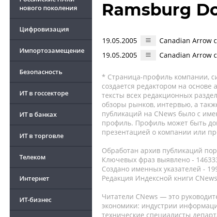
Ramsburg Do
нового поколения
Цифровизация
19.05.2005
Canadian Arrow 
Импортозамещение
19.05.2005
Canadian Arrow 
Безопасность
* Страница-профиль компании, сис
создается редактором на основе
ИТ в госсекторе
тексты всех редакционных раздел
обзоры рынков, интервью, а такж
публикаций на CNews было с име
ИТ в банках
профиль. Профиль может быть до
презентацией о компании или про
ИТ в торговле
Обработан архив публикаций порт
Телеком
Ключевых фраз выявлено - 146333
Создано именных указателей - 19
Редакция Индексной книги CNews
Интернет
Читатели CNews — это руководит
ИТ-бизнес
экономики: индустрии информаци
технические специалисты депар