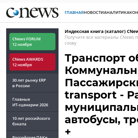
ГЛАВНАЯ
НОВОСТИ
АНАЛИТИКА
КО
Индексная книга (каталог) CNe
Получите все материалы CNews 
CNews FORUM
слову
12 ноября
Транспорт о
CNews AWARDS
12 ноября
Коммунальны
Пассажирски
30 лет рынку ERP
в России
transport - P
Главные
муниципаль
ИТ-сценарии
2026
автобусы, т
10 лет российского
бэкапа
+
Российские ПАКи