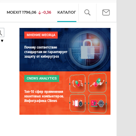
MOEXIT
1796,06
-0,36
КАТАЛОГ
МНЕНИЕ МЕСЯЦА
▼
Почему соответствие
стандартам не гарантирует
защиту от киберугроз
CNEWS ANALYTICS
Топ-10 сфер применения
квантовых компьютеров.
Инфографика CNews