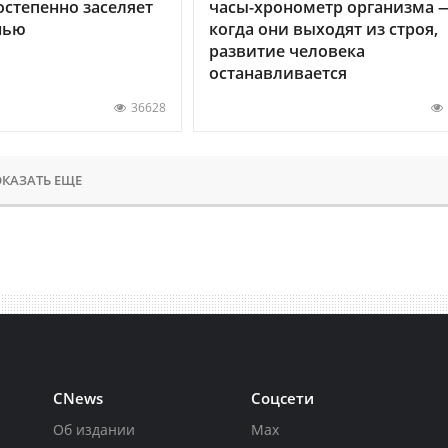
остепенно заселяет
часы-хронометр организма 
нью
когда они выходят из строя,
развитие человека
останавливается
36628
КАЗАТЬ ЕЩЕ
CNews
Соцсети
Об издании
Max