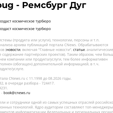
ug - Ремсбург Дуг
создаст космическое турбюро
создаст космическое турбюро
темы (продукта или услуги), технологии, персоны и т.п.
 анализа архива публикаций портала CNews. Обрабатываются
ов (
новости
, включая "Главные новости",
статьи
, аналитически
е содержание партнёрских проектов). Таким образом, чем боль
нем компании или продукта/услуги, тем более информативен
полнен (обогащен) дополнительной информацией, в т.ч.
дукте/услуге.
ала CNews.ru c 11.1998 до 08.2026 годы.
2, в очереди разбора - 724417.
9231.
 -
book@cnews.ru
ели и сотрудники одной из самых успешных отраслей российск
онных технологий. Ядро аудитории составляют топ-менеджеры
таментов информатизации федеральных и региональных орган