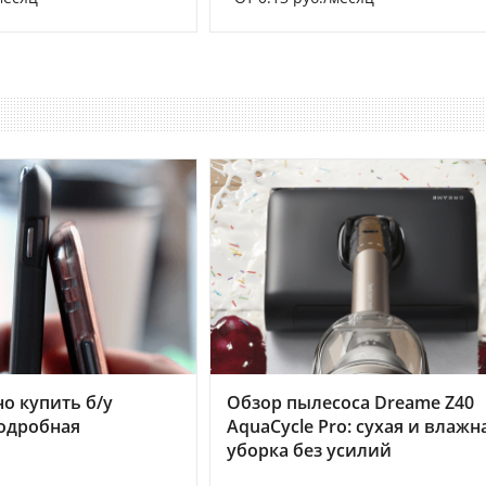
но купить б/у
Обзор пылесоса Dreame Z40
подробная
AquaCycle Pro: сухая и влажн
уборка без усилий