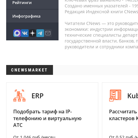
Рейтинги
Создано именных указателей - 19
Редакция Индексной книги CNews
Инфографика
Читатели CNews — это руководит
экономики: индустрии информаци
технические специалисты депар
государственной власти, банков,
руководители и сотрудники комп
CNEWSMARKET
ERP
Ku
Подобрать тариф на IP-
Рассчитать
телефонию и виртуальную
кластеров 
АТС
От 1 046 руб./месяц
От 0.52 руб./