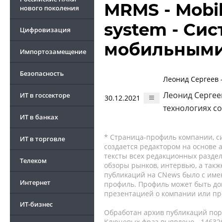
MRMS - Mobi
нового поколения
system - Си
Цифровизация
мобильными
Импортозамещение
Безопасность
Леонид Сергеев 
Леонид Сергее
ИТ в госсекторе
30.12.2021
технологиях с
ИТ в банках
* Страница-профиль компании, сис
ИТ в торговле
создается редактором на основе
тексты всех редакционных раздел
Телеком
обзоры рынков, интервью, а такж
публикаций на CNews было с име
Интернет
профиль. Профиль может быть до
презентацией о компании или про
ИТ-бизнес
Обработан архив публикаций порт
Ключевых фраз выявлено - 146326