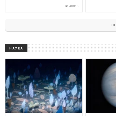
48816
ПО
НАУКА