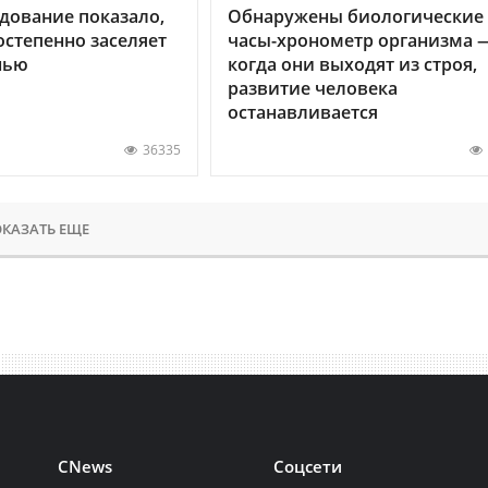
дование показало,
Обнаружены биологические
остепенно заселяет
часы-хронометр организма 
нью
когда они выходят из строя,
развитие человека
останавливается
36335
КАЗАТЬ ЕЩЕ
CNews
Соцсети