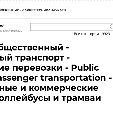
НФЕРЕНЦИИ
МАРКЕТ
ТЕХНИКА
НАУКА
ТВ
ws
*
по ключевому
Все категории
199231
бщественный -
й транспорт -
е перевозки - Public
assenger transportation -
ные и коммерческие
роллейбусы и трамваи