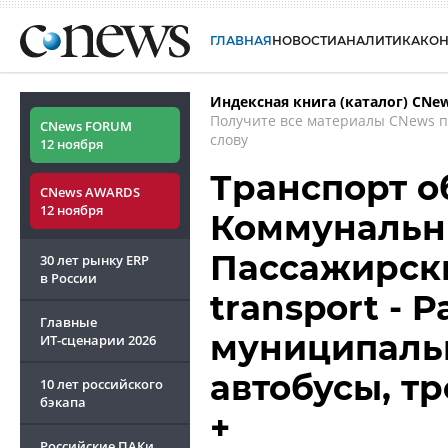
ГЛАВНАЯ
НОВОСТИ
АНАЛИТИКА
КО
Индексная книга (каталог) CNe
Получите все материалы CNews 
CNews FORUM
слову
12 ноября
Транспорт о
CNews AWARDS
12 ноября
Коммунальны
Пассажирски
30 лет рынку ERP
в России
transport - P
Главные
муниципаль
ИТ-сценарии
2026
автобусы, т
10 лет российского
бэкапа
+
Российские ПАКи