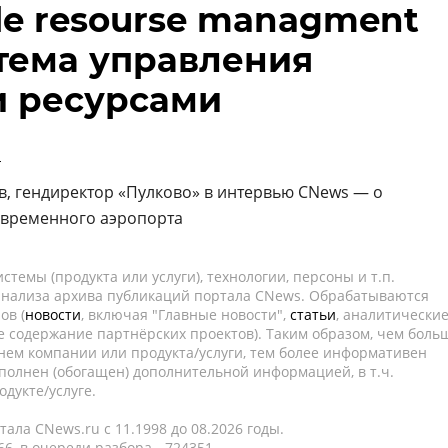
le resourse managment
стема управления
 ресурсами
-
в, гендиректор «Пулково» в интервью CNews — о
овременного аэропорта
темы (продукта или услуги), технологии, персоны и т.п.
 анализа архива публикаций портала CNews. Обрабатываются
ов (
новости
, включая "Главные новости",
статьи
, аналитически
е содержание партнёрских проектов). Таким образом, чем боль
нем компании или продукта/услуги, тем более информативен
полнен (обогащен) дополнительной информацией, в т.ч.
дукте/услуге.
ала CNews.ru c 11.1998 до 08.2026 годы.
6, в очереди разбора - 724351.