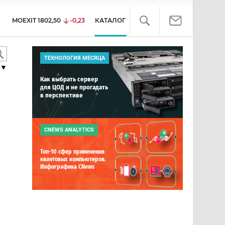
MOEXIT
1802,50
-0,23
КАТАЛОГ
ТЕХНОЛОГИЯ МЕСЯЦА
▼
Как выбрать сервер
для ЦОД и не прогадать
в перспективе
CNEWS ANALYTICS
Топ-10 сфер применения
квантовых компьютеров.
Инфографика CNews