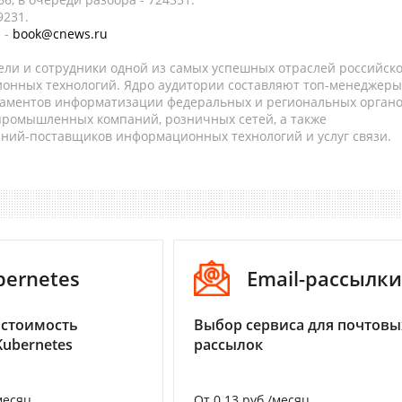
9231.
 -
book@cnews.ru
ели и сотрудники одной из самых успешных отраслей российск
онных технологий. Ядро аудитории составляют топ-менеджеры
таментов информатизации федеральных и региональных орган
 промышленных компаний, розничных сетей, а также
аний-поставщиков информационных технологий и услуг связи.
bernetes
Email-рассылки
 стоимость
Выбор сервиса для почтовы
Kubernetes
рассылок
месяц
От 0.13 руб./месяц