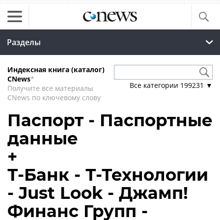
Разделы
Индексная книга (каталог)
CNews
*
Все категории
199231
▼
Получите все материалы
CNews по ключевому слову
Паспорт - Паспортные
данные
+
Т-Банк - Т-Технологии
- Just Look - Джамп!
Финанс Групп -