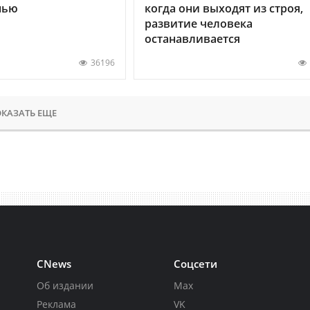
нью
когда они выходят из строя,
развитие человека
останавливается
36196
КАЗАТЬ ЕЩЕ
CNews
Соцсети
Об издании
Max
Реклама
VK