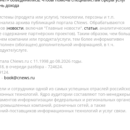
нь дохода
темы (продукта или услуги), технологии, персоны и т.п.
 анализа архива публикаций портала CNews. Обрабатываются
ов (
новости
, включая "Главные новости",
статьи
, аналитически
е содержание партнёрских проектов). Таким образом, чем боль
нем компании или продукта/услуги, тем более информативен
полнен (обогащен) дополнительной информацией, в т.ч.
дукте/услуге.
ала CNews.ru c 11.1998 до 08.2026 годы.
8, в очереди разбора - 724624.
9124.
 -
book@cnews.ru
ели и сотрудники одной из самых успешных отраслей российск
онных технологий. Ядро аудитории составляют топ-менеджеры
таментов информатизации федеральных и региональных орган
 промышленных компаний, розничных сетей, а также
аний-поставщиков информационных технологий и услуг связи.