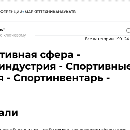
НФЕРЕНЦИИ
МАРКЕТ
ТЕХНИКА
НАУКА
ТВ
ws
*
по ключевому
Все категории
199124
тивная сфера -
индустрия - Спортивны
 - Спортинвентарь -
али
монет» объединились, чтобы помочь специалистам сферы услуг