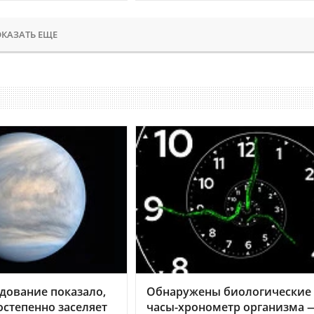
КАЗАТЬ ЕЩЕ
дование показало,
Обнаружены биологические
остепенно заселяет
часы-хронометр организма 