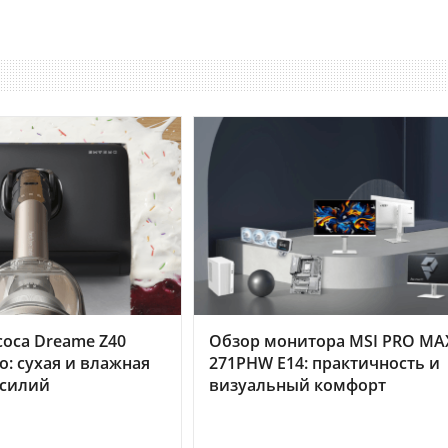
оса Dreame Z40
Обзор монитора MSI PRO MA
o: сухая и влажная
271PHW E14: практичность и
усилий
визуальный комфорт