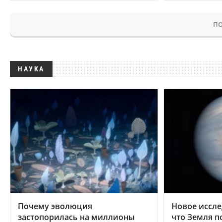
ПО
НАУКА
Почему эволюция
Новое иссле
застопорилась на миллионы
что Земля п