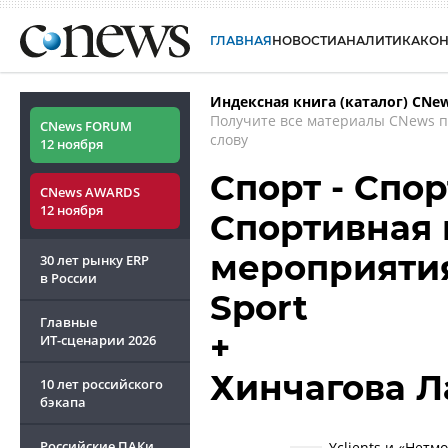
ГЛАВНАЯ
НОВОСТИ
АНАЛИТИКА
КО
Индексная книга (каталог) CNe
Получите все материалы CNews 
CNews FORUM
слову
12 ноября
Спорт - Спор
CNews AWARDS
12 ноября
Спортивная 
мероприятия
30 лет рынку ERP
в России
Sport
Главные
+
ИТ-сценарии
2026
Хинчагова Л
10 лет российского
бэкапа
Российские ПАКи
Yclients и «Нет