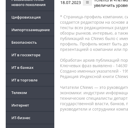
18.07.2023
нового поколения
увеличить урове
* Страница-профиль компании, сис
Цифровизация
создается редактором на основе
тексты всех редакционных раздел
Импортозамещение
обзоры рынков, интервью, а такж
публикаций на CNews было с име
Безопасность
профиль. Профиль может быть до
презентацией о компании или про
ИТ в госсекторе
Обработан архив публикаций порт
Ключевых фраз выявлено - 146301
ИТ в банках
Создано именных указателей - 19
Редакция Индексной книги CNews
ИТ в торговле
Читатели CNews — это руководит
Телеком
экономики: индустрии информаци
технические специалисты депар
государственной власти, банков,
Интернет
руководители и сотрудники комп
ИТ-бизнес