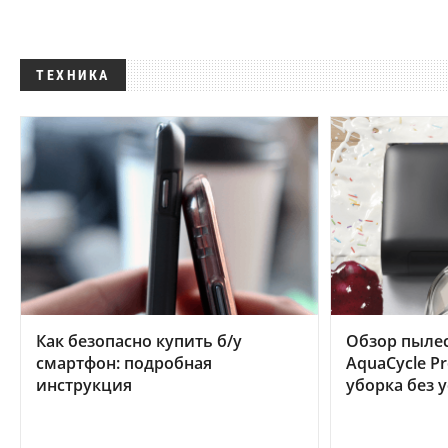
ТЕХНИКА
Как безопасно купить б/у
Обзор пылес
смартфон: подробная
AquaCycle Pr
инструкция
уборка без 