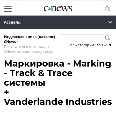
Разделы
Индексная книга (каталог)
CNews
*
Все категории
199124
▼
Получите все материалы
CNews по ключевому слову
Маркировка - Marking
- Track & Trace
системы
+
Vanderlande Industries