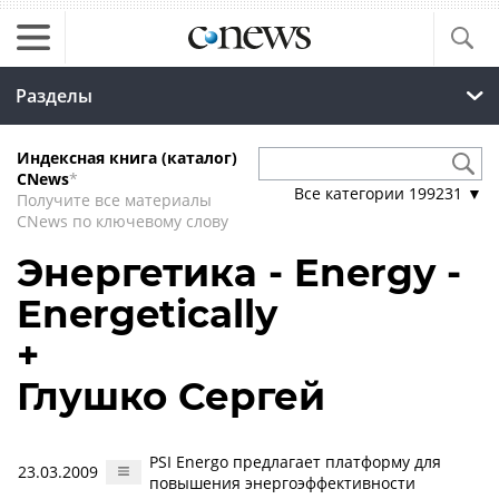
Разделы
Индексная книга (каталог)
CNews
*
Все категории
199231
▼
Получите все материалы
CNews по ключевому слову
Энергетика - Energy -
Energetically
+
Глушко Сергей
PSI Energo предлагает платформу для
23.03.2009
повышения энергоэффективности