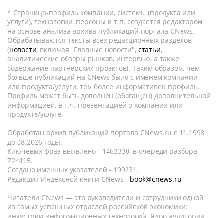
* Страница-профиль компании, системы (продукта или
услуги), технологии, персоны и т.п. создается редактором
на основе анализа архива публикаций портала CNews.
Обрабатываются тексты всех редакционных разделов
(
новости
, включая "Главные новости",
статьи
,
аналитические обзоры рынков, интервью, а также
содержание партнёрских проектов). Таким образом, чем
больше публикаций на CNews было с именем компании
или продукта/услуги, тем более информативен профиль.
Профиль может быть дополнен (обогащен) дополнительной
информацией, в т.ч. презентацией о компании или
продукте/услуге.
Обработан архив публикаций портала CNews.ru c 11.1998
до 08.2026 годы.
Ключевых фраз выявлено - 1463330, в очереди разбора -
724415.
Создано именных указателей - 199231.
Редакция Индексной книги CNews -
book@cnews.ru
Читатели CNews — это руководители и сотрудники одной
из самых успешных отраслей российской экономики:
индустрии информационных технологий. Ядро аудитории