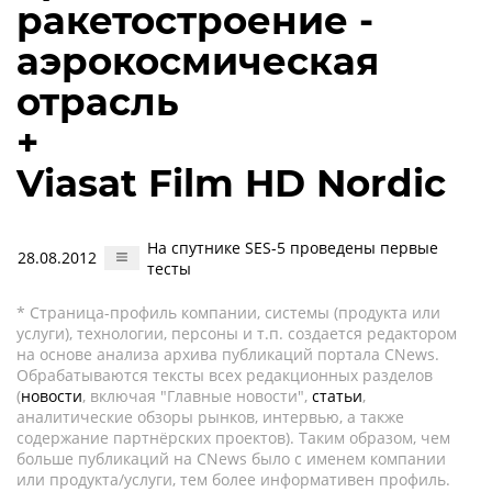
ракетостроение -
аэрокосмическая
отрасль
+
Viasat Film HD Nordic
На спутнике SES-5 проведены первые
28.08.2012
тесты
* Страница-профиль компании, системы (продукта или
услуги), технологии, персоны и т.п. создается редактором
на основе анализа архива публикаций портала CNews.
Обрабатываются тексты всех редакционных разделов
(
новости
, включая "Главные новости",
статьи
,
аналитические обзоры рынков, интервью, а также
содержание партнёрских проектов). Таким образом, чем
больше публикаций на CNews было с именем компании
или продукта/услуги, тем более информативен профиль.