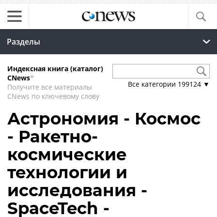
Разделы
Индексная книга (каталог)
CNews
*
Все категории
199124
▼
Получите все материалы
CNews по ключевому слову
Астрономия - Космос
- Ракетно-
космические
технологии и
исследования -
SpaceTech -